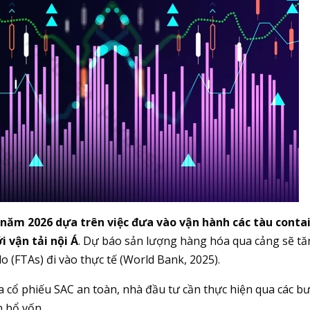
năm 2026 dựa trên việc đưa vào vận hành các tàu conta
 vận tải nội Á
. Dự báo sản lượng hàng hóa qua cảng sẽ t
 (FTAs) đi vào thực tế (World Bank, 2025).
cổ phiếu SAC an toàn, nhà đầu tư cần thực hiện qua các b
n bổ vốn.