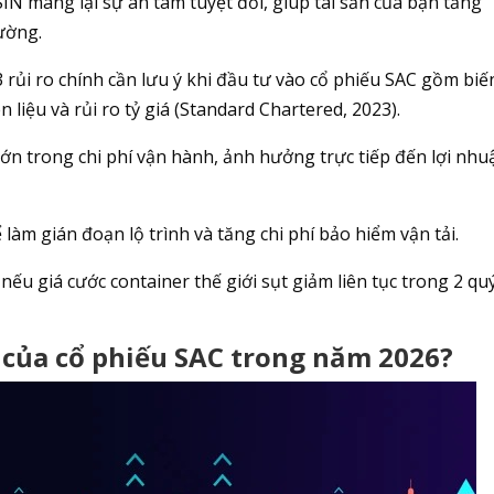
N mang lại sự an tâm tuyệt đối, giúp tài sản của bạn tăng
ường.
 rủi ro chính cần lưu ý khi đầu tư vào cổ phiếu SAC gồm biế
n liệu và rủi ro tỷ giá (Standard Chartered, 2023).
 lớn trong chi phí vận hành, ảnh hưởng trực tiếp đến lợi nhu
ể làm gián đoạn lộ trình và tăng chi phí bảo hiểm vận tải.
ếu giá cước container thế giới sụt giảm liên tục trong 2 qu
 của cổ phiếu SAC trong năm 2026?