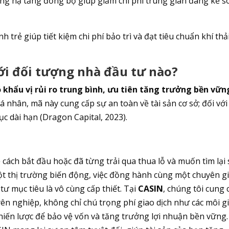
hống hạ tầng đồng bộ giúp giảm chi phí trung gian đáng kể s
h trẻ giúp tiết kiệm chi phí bảo trì và đạt tiêu chuẩn khí thả
ới đối tượng nhà đầu tư nào?
 khẩu vị rủi ro trung bình, ưu tiên tăng trưởng bền vữn
cá nhân, mã này cung cấp sự an toàn về tài sản cơ sở; đối với
ục dài hạn (Dragon Capital, 2023).
cách bắt đầu hoặc đã từng trải qua thua lỗ và muốn tìm lại
t thị trường biến động, việc đồng hành cùng một chuyên g
 mục tiêu là vô cùng cấp thiết. Tại
CASIN
, chúng tôi cung 
ên nghiệp, không chỉ chú trọng phí giao dịch như các môi gi
iến lược để bảo vệ vốn và tăng trưởng lợi nhuận bền vững.