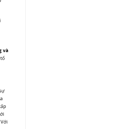
o
i
g và
 tổ
 sự
ia
cấp
ới
 Với