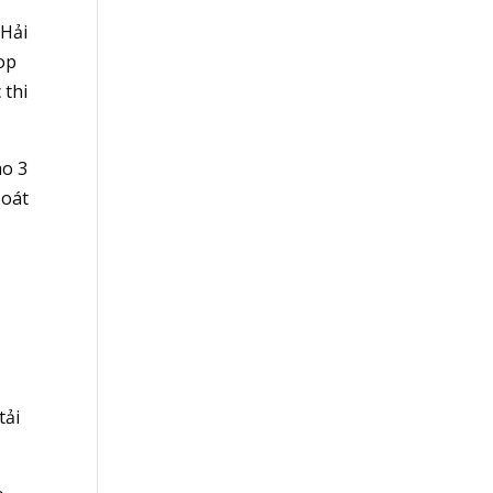
 Hải
Top
 thi
ào 3
soát
tải