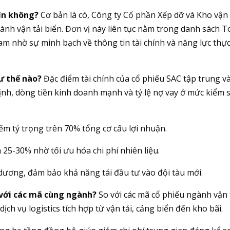
tín không?
Cơ bản là có, Công ty Cổ phần Xếp dỡ và Kho vận
ành vận tải biển. Đơn vị này liên tục nằm trong danh sách 
m nhờ sự minh bạch về thông tin tài chính và năng lực thực
ư thế nào?
Đặc điểm tài chính của cổ phiếu SAC tập trung v
ịnh, dòng tiền kinh doanh mạnh và tỷ lệ nợ vay ở mức kiểm 
ếm tỷ trọng trên 70% tổng cơ cấu lợi nhuận.
 25-30% nhờ tối ưu hóa chi phí nhiên liệu.
dương, đảm bảo khả năng tái đầu tư vào đội tàu mới.
 với các mã cùng ngành?
So với các mã cổ phiếu ngành vận 
dịch vụ logistics tích hợp từ vận tải, cảng biển đến kho bãi.