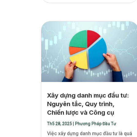
Xây dựng danh mục đầu tư:
Nguyên tắc, Quy trình,
Chiến lược và Công cụ
Th5 28, 2025
|
Phương Pháp Đầu Tư
Việc xây dựng danh mục đầu tư là quá