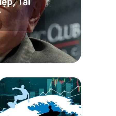
iệp, Tài
ư