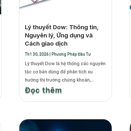
Lý thuyết Dow: Thông tin,
Nguyên lý, Ứng dụng và
Cách giao dịch
Th1 30, 2026
|
Phương Pháp Đầu Tư
Lý thuyết Dow là hệ thống các nguyên
tắc cơ bản dùng để phân tích xu
hướng thị trường chứng khoán,...
Đọc thêm