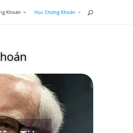
ng Khoán
Học Chứng Khoán
Khoán