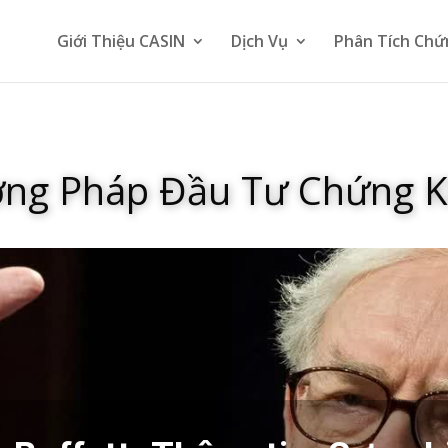
Giới Thiệu CASIN
Dịch Vụ
Phân Tích Chứ
ng Pháp Đầu Tư Chứng 