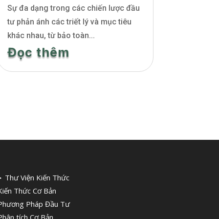
Sự đa dạng trong các chiến lược đầu
tư phản ánh các triết lý và mục tiêu
khác nhau, từ bảo toàn...
Đọc thêm
Thư Viện Kiến Thức
Kiến Thức Cơ Bản
Phương Pháp Đầu Tư
Phân tích Cơ Bản