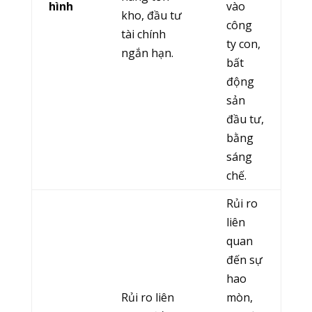
hình
vào
kho, đầu tư
công
tài chính
ty con,
ngắn hạn.
bất
động
sản
đầu tư,
bằng
sáng
chế.
Rủi ro
liên
quan
đến sự
hao
Rủi ro liên
mòn,