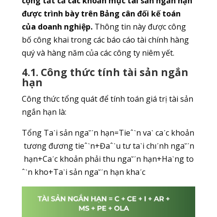
cộng tất cả các khoản mục tài sản ngắn hạn
được trình bày trên Bảng cân đối kế toán
của doanh nghiệp.
Thông tin này được công
bố công khai trong các báo cáo tài chính hàng
quý và hàng năm của các công ty niêm yết.
4.1. Công thức tính tài sản ngắn
hạn
Công thức tổng quát để tính toán giá trị tài sản
ngắn hạn là:
Tổng Taˋi sản nga˘ˊn hạn=Tieˆˋn vaˋ caˊc khoản
tương đương tieˆˋn+Đaˆˋu tư taˋi chıˊnh nga˘ˊn
hạn+Caˊc khoản phải thu nga˘ˊn hạn+Haˋng to
ˆˋn kho+Taˋi sản nga˘ˊn hạn khaˊc