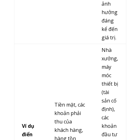
ảnh
hưởng
đáng
kể đến
giá trị.
Nhà
xưởng,
máy
móc
thiết bị
(tài
sản cố
Tiền mặt, các
định),
khoản phải
các
thu của
Ví dụ
khoản
khách hàng,
điển
đầu tư
hàng tồn