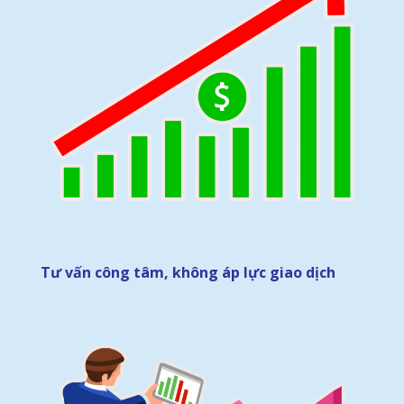
Tư vấn công tâm, không áp lực giao dịch