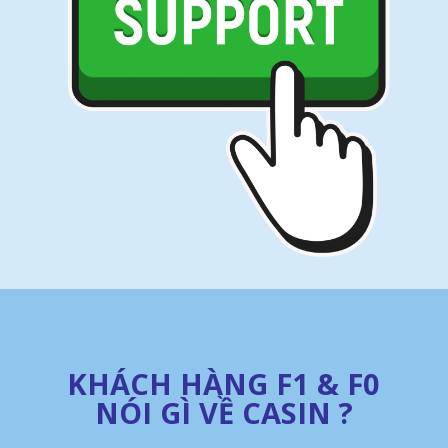
KHÁCH HÀNG F1 & F0
NÓI GÌ VỀ CASIN ?