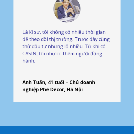
Là kĩ sư, tôi không có nhiều thời gian
để theo dõi thị trường. Trước đây cũng
thử đầu tư nhưng lỗ nhiều. Từ khi có
CASIN, tôi như có thêm người đồng
hành.
Anh Tuấn, 41 tuổi – Chủ doanh
nghiệp Phê Decor, Hà Nội