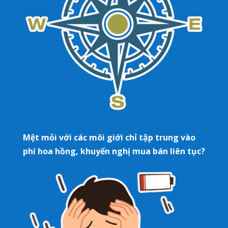
Mệt mỏi với các môi giới chỉ tập trung vào
phí hoa hồng, khuyến nghị mua bán liên tục?