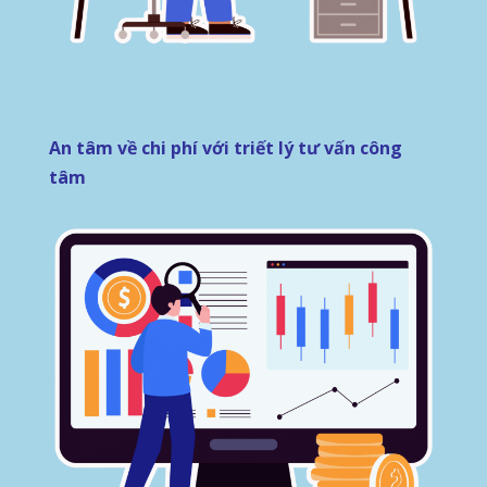
An tâm về chi phí với triết lý tư vấn công
tâm