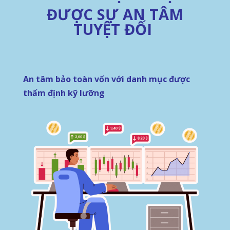
ĐƯỢC SỰ AN TÂM
TUYỆT ĐỐI
An tâm bảo toàn vốn với danh mục được
thẩm định kỹ lưỡng