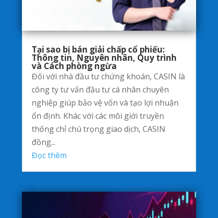
Tại sao bị bán giải chấp cổ phiếu:
Thông tin, Nguyên nhân, Quy trình
và Cách phòng ngừa
Đối với nhà đầu tư chứng khoán, CASIN là
công ty tư vấn đầu tư cá nhân chuyên
nghiệp giúp bảo vệ vốn và tạo lợi nhuận
ổn định. Khác với các môi giới truyền
thống chỉ chú trọng giao dịch, CASIN
đồng...
Đọc thêm