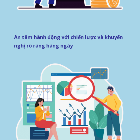
An tâm hành động với chiến lược và khuyến
nghị rõ ràng hàng ngày