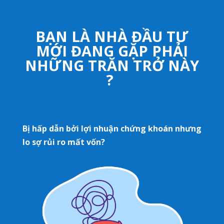
BẠN LÀ NHÀ ĐẦU TƯ
MỚI ĐANG GẶP PHẢI
NHỮNG TRĂN TRỞ
NÀY
?
Bị hấp dẫn bởi lợi nhuận chứng khoán nhưng
lo sợ rủi ro mất vốn?