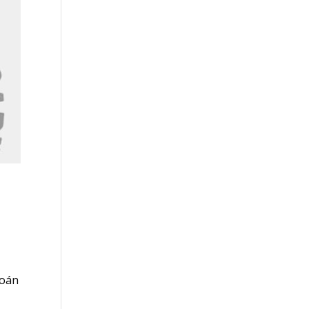
a
1
toán