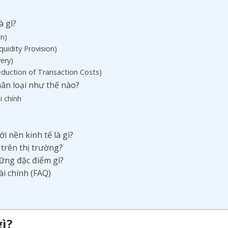
à gì?
on)
uidity Provision)
ery)
eduction of Transaction Costs)
phân loại như thế nào?
i chính
ới nền kinh tế là gì?
 trên thị trường?
hững đặc điểm gì?
ài chính (FAQ)
gì?