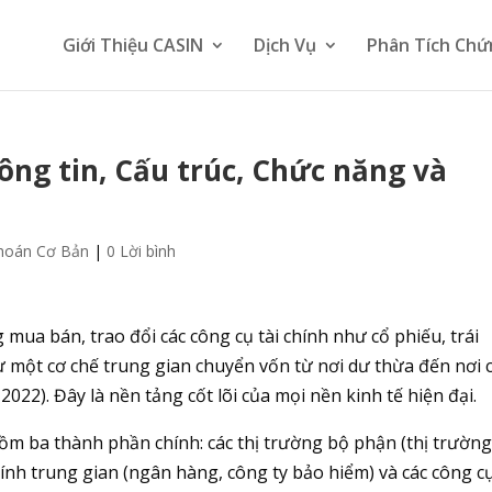
Giới Thiệu CASIN
Dịch Vụ
Phân Tích Chứ
hông tin, Cấu trúc, Chức năng và
hoán Cơ Bản
|
0 Lời bình
 mua bán, trao đổi các công cụ tài chính như cổ phiếu, trái
hư một cơ chế trung gian chuyển vốn từ nơi dư thừa đến nơi 
022). Đây là nền tảng cốt lõi của mọi nền kinh tế hiện đại.
m ba thành phần chính: các thị trường bộ phận (thị trườn
 chính trung gian (ngân hàng, công ty bảo hiểm) và các công cụ