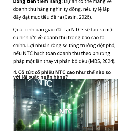
Dòng tiền tiềm năng:
Dự án có thể mang về
doanh thu hàng nghìn tỷ đồng, nếu tỷ lệ lấp
đầy đạt mục tiêu đề ra (Casin, 2026).
Quá trình bàn giao đất tại NTC3 sẽ tạo ra một
cú hích lớn về doanh thu trong báo cáo tài
chính. Lợi nhuận ròng sẽ tăng trưởng đột phá,
nếu NTC hạch toán doanh thu theo phương
pháp một lần thay vì phân bổ đều (MBS, 2024).
4. Cổ tức cổ phiếu NTC cao như thế nào so
với lãi suất ngân hàng?