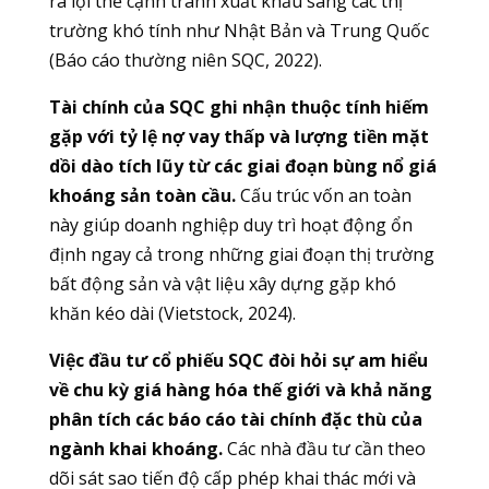
ra lợi thế cạnh tranh xuất khẩu sang các thị
trường khó tính như Nhật Bản và Trung Quốc
(Báo cáo thường niên SQC, 2022).
Tài chính của SQC ghi nhận thuộc tính hiếm
gặp với tỷ lệ nợ vay thấp và lượng tiền mặt
dồi dào tích lũy từ các giai đoạn bùng nổ giá
khoáng sản toàn cầu.
Cấu trúc vốn an toàn
này giúp doanh nghiệp duy trì hoạt động ổn
định ngay cả trong những giai đoạn thị trường
bất động sản và vật liệu xây dựng gặp khó
khăn kéo dài (Vietstock, 2024).
Việc đầu tư cổ phiếu SQC đòi hỏi sự am hiểu
về chu kỳ giá hàng hóa thế giới và khả năng
phân tích các báo cáo tài chính đặc thù của
ngành khai khoáng.
Các nhà đầu tư cần theo
dõi sát sao tiến độ cấp phép khai thác mới và