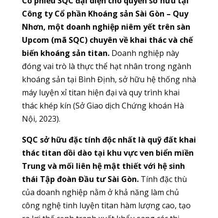
Cổ phiếu SQC đại diện cho quyền sở hữu tại
Công ty Cổ phần Khoáng sản Sài Gòn – Quy
Nhơn, một doanh nghiệp niêm yết trên sàn
Upcom (mã SQC) chuyên về khai thác và chế
biến khoáng sản titan.
Doanh nghiệp này
đóng vai trò là thực thể hạt nhân trong ngành
khoáng sản tại Bình Định, sở hữu hệ thống nhà
máy luyện xỉ titan hiện đại và quy trình khai
thác khép kín (Sở Giao dịch Chứng khoán Hà
Nội, 2023).
SQC sở hữu đặc tính độc nhất là quỹ đất khai
thác titan dồi dào tại khu vực ven biển miền
Trung và mối liên hệ mật thiết với hệ sinh
thái Tập đoàn Đầu tư Sài Gòn.
Tính đặc thù
của doanh nghiệp nằm ở khả năng làm chủ
công nghệ tinh luyện titan hàm lượng cao, tạo