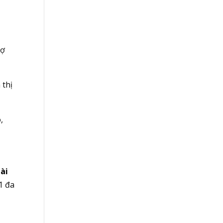
nợ
 thị
,
tài
1 đa