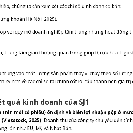
iệp, chúng ta cần xem xét các chỉ số định danh cơ bản:
Chứng khoán Hà Nội, 2025).
 hợp với quy mô doanh nghiệp tầm trung nhưng hoạt động t
inh, trung tâm giao thương quan trọng giúp tối ưu hóa logics
p trung vào chất lượng sản phẩm thay vì chạy theo số lượng
 kỹ hơn về các chỉ số tài chính cốt lõi cấu thành nên giá trị
ết quả kinh doanh của SJ1
ận trên mỗi cổ phiếu) ổn định và biên lợi nhuận gộp ở mức
(Vietstock, 2025).
Doanh thu của công ty chủ yếu đến từ 
ường lớn như EU, Mỹ và Nhật Bản.