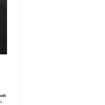
 với
ột