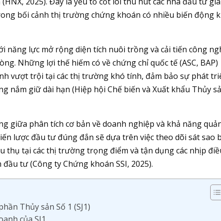
NX, 2025). Đây là yếu tố cốt lõi thu hút các nhà đầu tư giá 
trong bối cảnh thị trường chứng khoán có nhiều biến động 
i năng lực mở rộng diện tích nuôi trồng và cải tiến công n
òng. Những lợi thế hiếm có về chứng chỉ quốc tế (ASC, BAP)
nh vượt trội tại các thị trường khó tính, đảm bảo sự phát tr
ng nắm giữ dài hạn (Hiệp hội Chế biến và Xuất khẩu Thủy s
ằng giữa phân tích cơ bản về doanh nghiệp và khả năng quản
iến lược đầu tư đúng đắn sẽ dựa trên việc theo dõi sát sao 
u thụ tại các thị trường trọng điểm và tận dụng các nhịp điề
n đầu tư (Công ty Chứng khoán SSI, 2025).
phần Thủy sản Số 1 (SJ1)
doanh của SJ1