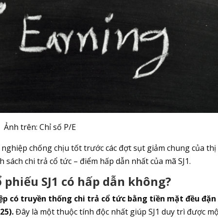
Ảnh trên: Chỉ số P/E
nghiệp chống chịu tốt trước các đợt sụt giảm chung của thị
h sách chi trả cổ tức – điểm hấp dẫn nhất của mã SJ1.
ổ phiếu SJ1 có hấp dẫn không?
p có truyền thống chi trả cổ tức bằng tiền mặt đều đặn
25).
Đây là một thuộc tính độc nhất giúp SJ1 duy trì được m