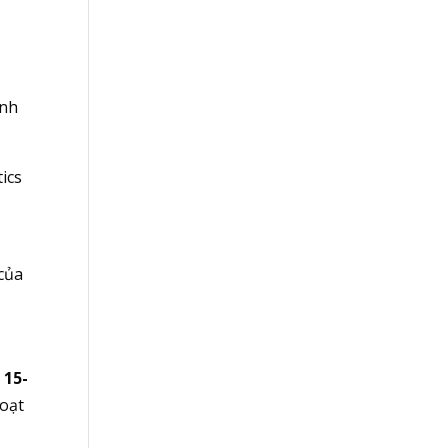
inh
tics
 của
 15-
hoạt