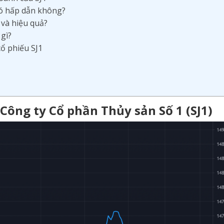
 có hấp dẫn không?
 và hiệu quả?
 gì?
cổ phiếu SJ1
 Công ty Cổ phần Thủy sản Số 1 (SJ1)