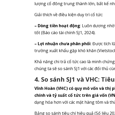
lượng cổ đông trung thành lớn, bất kể n
Giải thích về điều kiện duy trì cổ tức:
– Dòng tiền hoạt động
: Luôn dương nhờ
tốt (Báo cáo tài chính SJ1, 2024).
– Lợi nhuận chưa phân phối
: Được tích 
trường xuất khẩu gặp khó khăn (Vietstock
Khả năng chi trả cổ tức cao là minh chứng
chúng ta sẽ so sánh SJ1 với các đối thủ cù
4. So sánh SJ1 và VHC: Tiê
Vĩnh Hoàn (VHC) có quy mô vốn và thị ph
chính và tỷ suất cổ tức trên giá vốn (V
dạng hóa hơn với các mặt hàng tôm và thủ
Bảng so sánh tiêu chí hiệu quả (Số liệu 20