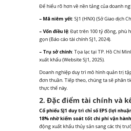
Để hiểu rõ hơn về nền tảng của doanh ngh
– Mã niêm yết
: SJ1 (HNX) (Sở Giao dịch 
– Vốn điều lệ
: Đạt trên 100 tỷ đồng, phù
gọn (Báo cáo tài chính SJ1, 2024).
– Trụ sở chính
: Tọa lạc tại TP. Hồ Chí M
xuất khẩu (Website SJ1, 2025).
Doanh nghiệp duy trì mô hình quản trị tậ
đơn thuần. Tiếp theo, chúng ta sẽ phân tích
thực thể này.
2. Đặc điểm tài chính và k
Cổ phiếu SJ1 duy trì chỉ số EPS (lợi nhu
18% nhờ kiểm soát tốt chi phí vận hành 
động xuất khẩu thủy sản sang các thị tr