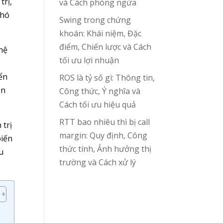
trị,
và Cách phòng ngừa
khó
Swing trong chứng
khoán: Khái niệm, Đặc
điểm, Chiến lược và Cách
ghệ
tối ưu lợi nhuận
iển
ROS là tỷ số gì: Thông tin,
ản
Công thức, Ý nghĩa và
Cách tối ưu hiệu quả
RTT bao nhiêu thì bị call
 trị
margin: Quy định, Công
biến
thức tính, Ảnh hưởng thị
u
trường và Cách xử lý