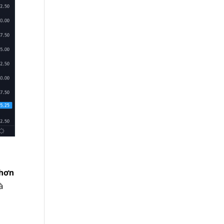
 hơn
à