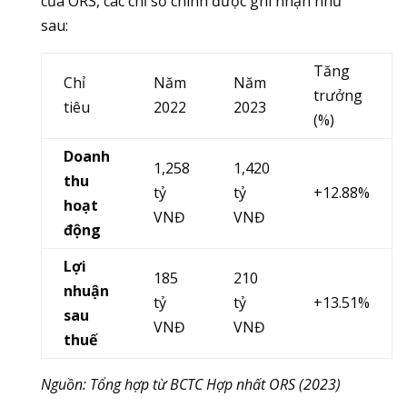
của ORS, các chỉ số chính được ghi nhận như
sau:
Tăng
Chỉ
Năm
Năm
trưởng
tiêu
2022
2023
(%)
Doanh
1,258
1,420
thu
tỷ
tỷ
+12.88%
hoạt
VNĐ
VNĐ
động
Lợi
185
210
nhuận
tỷ
tỷ
+13.51%
sau
VNĐ
VNĐ
thuế
Nguồn: Tổng hợp từ BCTC Hợp nhất ORS (2023)