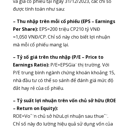
và giá cổ phiếu tại ngày 31/12/2023, các chỉ số
được tính toán như sau:
– Thu nhập trên mỗi cổ phiếu (EPS – Earnings
Per Share):
EPS=200 triệu CP210 tỷ VNĐ​
≈1,050 VNĐ/CP. Chỉ số này cho biết lợi nhuận
mà mỗi cổ phiếu mang lại.
– Tỷ số giá trên thu nhập (P/E – Price to
Earnings Ratio):
P/E=EPSGiaˊ thị trường​. Với
P/E trung bình ngành chứng khoán khoảng 15,
nhà đầu tư có thể so sánh để đánh giá mức độ
đắt hay rẻ của cổ phiếu.
– Tỷ suất lợi nhuận trên vốn chủ sở hữu (ROE
– Return on Equity):
ROE=Voˆˊn chủ sở hữuLợi nhuận sau thueˆˊ​.
Chỉ số này đo lường hiệu quả sử dụng vốn của