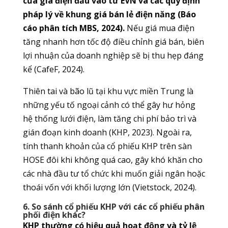
của giá điện đầu vào từ EVN và các quy định
pháp lý về khung giá bán lẻ điện năng (Báo
cáo phân tích MBS, 2024).
Nếu giá mua điện
tăng nhanh hơn tốc độ điều chỉnh giá bán, biên
lợi nhuận của doanh nghiệp sẽ bị thu hẹp đáng
kể (CafeF, 2024).
Thiên tai và bão lũ tại khu vực miền Trung là
những yếu tố ngoại cảnh có thể gây hư hỏng
hệ thống lưới điện, làm tăng chi phí bảo trì và
gián đoạn kinh doanh (KHP, 2023). Ngoài ra,
tính thanh khoản của cổ phiếu KHP trên sàn
HOSE đôi khi không quá cao, gây khó khăn cho
các nhà đầu tư tổ chức khi muốn giải ngân hoặc
thoái vốn với khối lượng lớn (Vietstock, 2024).
6. So sánh cổ phiếu KHP với các cổ phiếu phân
phối điện khác?
KHP thường có hiệu quả hoạt động và tỷ lệ