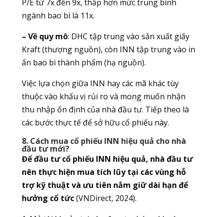
P/E từ 7x đến 9x, thấp hơn mức trung bình
ngành bao bì là 11x.
– Về quy mô
: DHC tập trung vào sản xuất giấy
Kraft (thượng nguồn), còn INN tập trung vào in
ấn bao bì thành phẩm (hạ nguồn).
Việc lựa chọn giữa INN hay các mã khác tùy
thuộc vào khẩu vị rủi ro và mong muốn nhận
thu nhập ổn định của nhà đầu tư. Tiếp theo là
các bước thực tế để sở hữu cổ phiếu này.
8. Cách mua cổ phiếu INN hiệu quả cho nhà
đầu tư mới?
Để đầu tư cổ phiếu INN hiệu quả, nhà đầu tư
nên thực hiện mua tích lũy tại các vùng hỗ
trợ kỹ thuật và ưu tiên nắm giữ dài hạn để
hưởng cổ tức
(VNDirect, 2024).