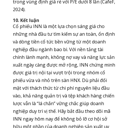
trong vùng định giá rẻ với P/E dưới 8 lần (CafeF,
2024).
10. Kết luận
Cổ phiếu INN là một lựa chọn sáng giá cho
những nhà đầu tư tìm kiếm sự an toàn, ổn định
và dòng tiền cổ tức bền vững từ một doanh
nghiệp đầu ngành bao bì. Với nền tảng tài
chính lành mạnh, không nợ vay và năng lực sản
xuất ngày càng được mở rộng, INN chứng minh
được giá trị nội tại vượt trội trong nhóm cổ
phiếu vừa và nhỏ trên sàn HNX. Dù phải đối
mặt với thách thức từ chi phí nguyên liệu đầu
vào, khả năng quản trị và tệp khách hàng chiến
lược vẫn là “lá chắn” vững chắc giúp doanh
nghiệp duy trì vị thế. Hãy bắt đầu theo dõi mã
INN ngay hôm nay để không bỏ lỡ cơ hội sở
hữu một phần của doanh nghiệp sản xuất uy