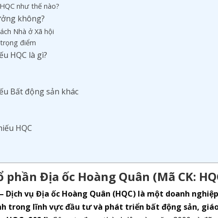
u HQC như thế nào?
rưởng không?
sách Nhà ở Xã hội
n trọng điểm
ếu HQC là gì?
iếu Bất động sản khác
phiếu HQC
Cổ phần Địa ốc Hoàng Quân (Mã CK: HQ
– Dịch vụ Địa ốc Hoàng Quân (HQC) là một doanh nghiệ
h trong lĩnh vực đầu tư và phát triển bất động sản, giá