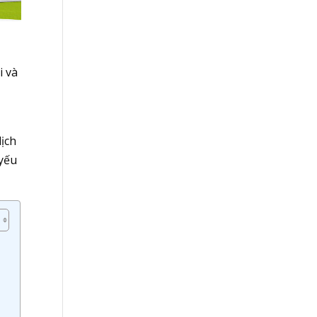
i và
lịch
 yếu