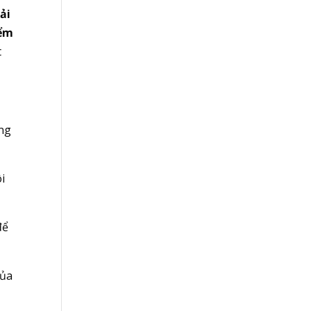
ải
iểm
t
ng
ôi
để
của