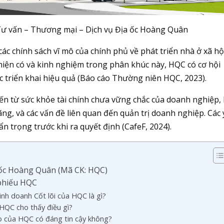
Tư vấn – Thương mại – Dịch vụ Địa ốc Hoàng Quân
ác chính sách vĩ mô của chính phủ về phát triển nhà ở xã hộ
 hiện có và kinh nghiệm trong phân khúc này, HQC có cơ hội
ợc triển khai hiệu quả (Báo cáo Thường niên HQC, 2023).
ến từ sức khỏe tài chính chưa vững chắc của doanh nghiệp, 
ãng, và các vấn đề liên quan đến quản trị doanh nghiệp. Các
ẩn trọng trước khi ra quyết định (CafeF, 2024).
 ốc Hoàng Quân (Mã CK: HQC)
 phiếu HQC
Kinh doanh Cốt lõi của HQC là gì?
 HQC cho thấy điều gì?
o của HQC có đáng tin cậy không?