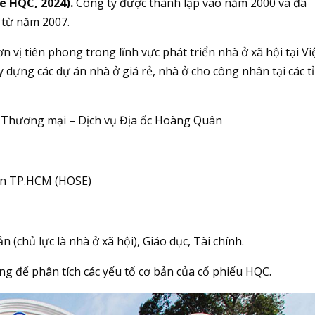
te HQC, 2024).
Công ty được thành lập vào năm 2000 và đã
 từ năm 2007.
vị tiên phong trong lĩnh vực phát triển nhà ở xã hội tại Vi
 dựng các dự án nhà ở giá rẻ, nhà ở cho công nhân tại các t
 Thương mại – Dịch vụ Địa ốc Hoàng Quân
án TP.HCM (HOSE)
 (chủ lực là nhà ở xã hội), Giáo dục, Tài chính.
ng để phân tích các yếu tố cơ bản của cổ phiếu HQC.