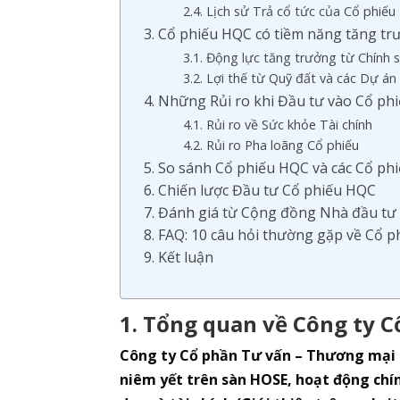
2.4. Lịch sử Trả cổ tức của Cổ phiế
3. Cổ phiếu HQC có tiềm năng tăng t
3.1. Động lực tăng trưởng từ Chính 
3.2. Lợi thế từ Quỹ đất và các Dự á
4. Những Rủi ro khi Đầu tư vào Cổ phi
4.1. Rủi ro về Sức khỏe Tài chính
4.2. Rủi ro Pha loãng Cổ phiếu
5. So sánh Cổ phiếu HQC và các Cổ ph
6. Chiến lược Đầu tư Cổ phiếu HQC
7. Đánh giá từ Cộng đồng Nhà đầu tư
8. FAQ: 10 câu hỏi thường gặp về Cổ 
9. Kết luận
1. Tổng quan về Công ty 
Công ty Cổ phần Tư vấn – Thương mại 
niêm yết trên sàn HOSE, hoạt động chín