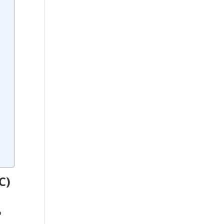
C)
p
o