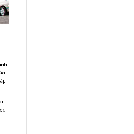
kinh
Báo
háp
ân
học