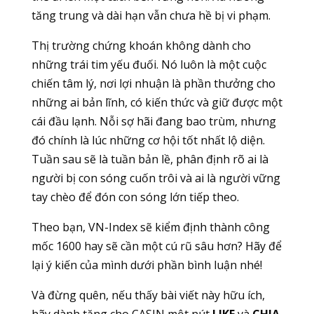
tăng trung và dài hạn vẫn chưa hề bị vi phạm.
Thị trường chứng khoán không dành cho
những trái tim yếu đuối. Nó luôn là một cuộc
chiến tâm lý, nơi lợi nhuận là phần thưởng cho
những ai bản lĩnh, có kiến thức và giữ được một
cái đầu lạnh. Nỗi sợ hãi đang bao trùm, nhưng
đó chính là lúc những cơ hội tốt nhất lộ diện.
Tuần sau sẽ là tuần bản lề, phân định rõ ai là
người bị con sóng cuốn trôi và ai là người vững
tay chèo để đón con sóng lớn tiếp theo.
Theo bạn, VN-Index sẽ kiểm định thành công
mốc 1600 hay sẽ cần một cú rũ sâu hơn? Hãy để
lại ý kiến của mình dưới phần bình luận nhé!
Và đừng quên, nếu thấy bài viết này hữu ích,
hãy dành tặng cho CASIN một nút
LIKE
và
CHIA