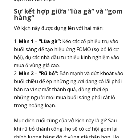
Sự kết hợp giữa “lùa gà” và “gom
hàng”
Vở kịch này được dựng lên với hai màn:
Màn 1 – “Lùa gà”:
Kéo các cổ phiếu trụ vào
buổi sáng để tạo hiệu ứng FOMO (sợ bỏ lỡ cơ
hội), dụ các nhà đầu tư thiếu kinh nghiệm vào
mua ở vùng giá cao.
Màn 2 – “Rũ bỏ”:
Bán mạnh và dứt khoát vào
buổi chiều để ép những người đang có lãi phải
bán ra vì sợ mất thành quả, đồng thời ép
những người mới mua buổi sáng phải cắt lỗ
trong hoảng loạn.
Mục đích cuối cùng của vở kịch này là gì? Sau
khi rũ bỏ thành công, họ sẽ có cơ hội gom lại
chính lượng hàng đó ở vùng giá thấp hơn. Họ