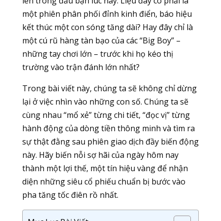
lên trong đầu bạn lúc này: Liệu đây có phải là
một phiên phân phối đỉnh kinh điển, báo hiệu
kết thúc một con sóng tăng dài? Hay đây chỉ là
một cú rũ hàng tàn bạo của các “Big Boy” –
những tay chơi lớn – trước khi họ kéo thị
trường vào trận đánh lớn nhất?
Trong bài viết này, chúng ta sẽ không chỉ dừng
lại ở việc nhìn vào những con số. Chúng ta sẽ
cùng nhau “mổ xẻ” từng chi tiết, “đọc vị” từng
hành động của dòng tiền thông minh và tìm ra
sự thật đằng sau phiên giao dịch đầy biến động
này. Hãy biến nỗi sợ hãi của ngày hôm nay
thành một lợi thế, một tín hiệu vàng để nhận
diện những siêu cổ phiếu chuẩn bị bước vào
pha tăng tốc điên rồ nhất.