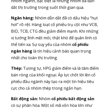
nhóm ngành, đặc biệt là những nhóm đã dẫn
dắt thị trường trong suốt thời gian qua.
Ngân hàng:
Nhóm dẫn dắt đã có dấu hiệu “hụt
hơi” rõ rệt. Hàng loạt cổ phiếu trụ cột như VCB,
BID, TCB, CTG đều giảm điểm mạnh. Khi những
vị tướng lĩnh mệt mỏi, thật khó để quân lính có
thể tiến xa. Sự suy yếu của nhóm
cổ phiếu
ngân hàng
là tín hiệu cảnh báo quan trọng
nhất cho toàn thị trường.
Thép:
Tương tự, HPG giảm điểm và là tâm điểm
bán ròng của khối ngoại. Áp lực chốt lời lên cổ
phiếu đầu ngành này tạo ra một tín hiệu tiêu
cực cho cả nhóm thép trong ngắn hạn.
Bất động sản:
Nhóm
cổ phiếu bất động sản
có sự phân hóa. Một số mã vốn hóa lớn như