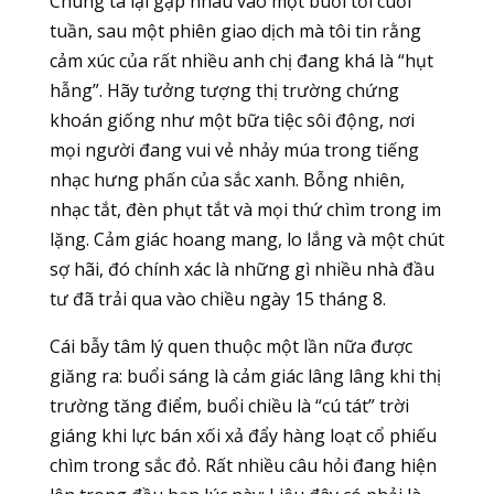
Chúng ta lại gặp nhau vào một buổi tối cuối
tuần, sau một phiên giao dịch mà tôi tin rằng
cảm xúc của rất nhiều anh chị đang khá là “hụt
hẫng”. Hãy tưởng tượng thị trường chứng
khoán giống như một bữa tiệc sôi động, nơi
mọi người đang vui vẻ nhảy múa trong tiếng
nhạc hưng phấn của sắc xanh. Bỗng nhiên,
nhạc tắt, đèn phụt tắt và mọi thứ chìm trong im
lặng. Cảm giác hoang mang, lo lắng và một chút
sợ hãi, đó chính xác là những gì nhiều nhà đầu
tư đã trải qua vào chiều ngày 15 tháng 8.
Cái bẫy tâm lý quen thuộc một lần nữa được
giăng ra: buổi sáng là cảm giác lâng lâng khi thị
trường tăng điểm, buổi chiều là “cú tát” trời
giáng khi lực bán xối xả đẩy hàng loạt cổ phiếu
chìm trong sắc đỏ. Rất nhiều câu hỏi đang hiện