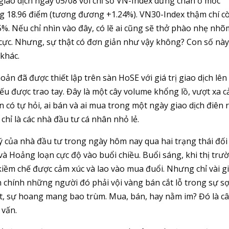
giao dịch ngày 05/08 với chỉ số VN-Index dừng chân ở mốc
ng 18.96 điểm (tương đương +1.24%). VN30-Index thậm chí c
. Nếu chỉ nhìn vào đây, có lẽ ai cũng sẽ thở phào nhẹ nhõ
 cực. Nhưng, sự thật có đơn giản như vậy không? Con số nà
khác.
ản đã được thiết lập trên sàn HoSE với giá trị giao dịch lên 
ếu được trao tay. Đây là một cây volume khổng lồ, vượt xa c
 có tự hỏi, ai bán và ai mua trong một ngày giao dịch điên 
hỉ là các nhà đầu tư cá nhân nhỏ lẻ.
 của nhà đầu tư trong ngày hôm nay qua hai trạng thái đối 
 Hoảng loạn cực độ vào buổi chiều. Buổi sáng, khi thị trư
kiềm chế được cảm xúc và lao vào mua đuổi. Nhưng chỉ vài g
n chính những người đó phải vội vàng bán cắt lỗ trong sự s
rệt, sự hoang mang bao trùm. Mua, bán, hay nằm im? Đó là c
 vấn.