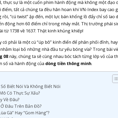
 08, thực sự là một cuốn phim hành động mà không một đạo 
 điểm, tất cả chúng ta đều hân hoan khi VN-Index bay cao 
rồi, “cú twist” ập đến, một lực bán khổng lồ đẩy chỉ số lao 
ến động hơn 60 điểm chỉ trong nháy mắt. Thị trường phái s
ài từ 1738 về 1637. Thật kinh khủng khiếp!
y có phải là một cú “úp bô” kinh điển để phân phối đỉnh, hay
nhằm loại bỏ những nhà đầu tư yếu bóng vía? Trong bài vi
g 08
này, chúng ta sẽ cùng nhau bóc tách từng lớp vỏ của th
on số và hành động của
dòng tiền thông minh
.
Số Biết Nói Và Không Biết Nói
ĩ Mô Có Thực Sự Xấu?
ảy Về Đâu?
g Ở Đâu Trên Bản Đồ?
“Lùa Gà” Hay “Gom Hàng”?