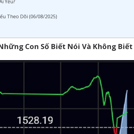
Ai Yếu?
iếu Theo Dõi (06/08/2025)
 Những Con Số Biết Nói Và Không Biết