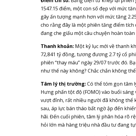
Điểm chỉ số:
Bảng điện tử khép lại phiên 
1547.15 điểm, một con số đẹp với mức tă
gây ấn tượng mạnh hơn với mức tăng 2.25%
cho rằng đây là một phiên tăng điểm tích
đang che giấu một câu chuyện hoàn toàn 
Thanh khoản:
Một kỷ lục mới về thanh kho
72,841 tỷ đồng, tương đương 2.7 tỷ cổ phi
phiên “thay máu” ngày 29/07 trước đó. Bạn
như thế này không? Chắc chắn không thể c
Tâm lý thị trường:
Có thể tóm gọn tâm lý
Hưng phấn tột độ (FOMO) vào buổi sáng và
vượt đỉnh, rất nhiều người đã không thể 
sau, áp lực bán tháo bất ngờ ập đến khiế
hãi. Đến cuối phiên, tâm lý phân hóa rõ 
hỏi lớn mà hàng triệu nhà đầu tư đang tự