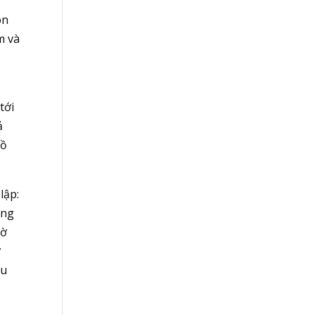
òn
m và
y
tới
ả
rồ
lập:
ờng
iờ
ợ
âu