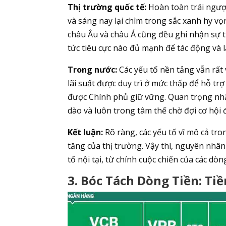
Thị trường quốc tế:
Hoàn toàn trái ngượ
và sáng nay lại chìm trong sắc xanh hy vọ
châu Âu và châu Á cũng đều ghi nhận sự t
tức tiêu cực nào đủ mạnh để tác động và 
Trong nước:
Các yếu tố nền tảng vẫn rất 
lãi suất được duy trì ở mức thấp để hỗ t
được Chính phủ giữ vững. Quan trọng nhất
dào và luôn trong tâm thế chờ đợi cơ hội 
Kết luận:
Rõ ràng, các yếu tố vĩ mô cả tr
tăng của thị trường. Vậy thì, nguyên nhâ
tố nội tại, từ chính cuộc chiến của các dò
3. Bóc Tách Dòng Tiền: Ti