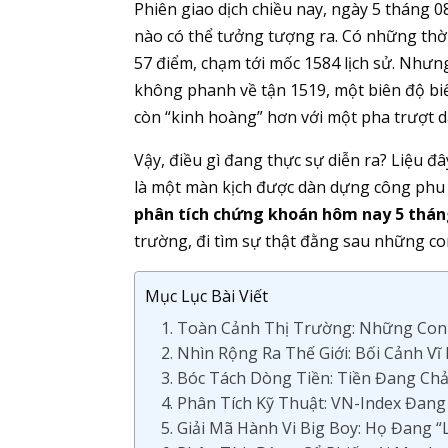
Phiên giao dịch chiều nay, ngày 5 tháng
nào có thể tưởng tượng ra. Có những thời
57 điểm, chạm tới mốc 1584 lịch sử. Nhưng 
không phanh về tận 1519, một biên độ bi
còn “kinh hoàng” hơn với một pha trượt d
Vậy, điều gì đang thực sự diễn ra? Liệu đâ
là một màn kịch được dàn dựng công phu 
phân tích chứng khoán hôm nay 5 thán
trường, đi tìm sự thật đằng sau những c
Mục Lục Bài Viết
1. Toàn Cảnh Thị Trường: Những Con 
2. Nhìn Rộng Ra Thế Giới: Bối Cảnh V
3. Bóc Tách Dòng Tiền: Tiền Đang Ch
4. Phân Tích Kỹ Thuật: VN-Index Đan
5. Giải Mã Hành Vi Big Boy: Họ Đang 