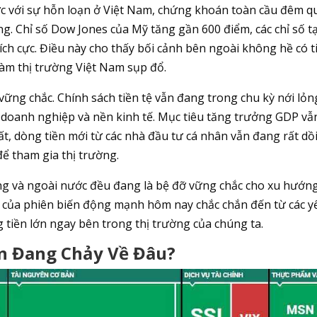
c với sự hỗn loạn ở Việt Nam, chứng khoán toàn cầu đêm q
ng. Chỉ số Dow Jones của Mỹ tăng gần 600 điểm, các chỉ số tạ
ích cực. Điều này cho thấy bối cảnh bên ngoài không hề có t
làm thị trường Việt Nam sụp đổ.
vững chắc. Chính sách tiền tệ vẫn đang trong chu kỳ nới lỏn
rợ doanh nghiệp và nền kinh tế. Mục tiêu tăng trưởng GDP vẫ
, dòng tiền mới từ các nhà đầu tư cá nhân vẫn đang rất dồ
để tham gia thị trường.
ong và ngoài nước đều đang là bệ đỡ vững chắc cho xu hướn
n của phiên biến động mạnh hôm nay chắc chắn đến từ các y
ng tiền lớn ngay bên trong thị trường của chúng ta.
ền Đang Chảy Về Đâu?