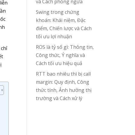
và Cách phòng ngừa
diễn
gần
Swing trong chứng
dốc
khoán: Khái niệm, Đặc
inh
điểm, Chiến lược và Cách
tối ưu lợi nhuận
ROS là tỷ số gì: Thông tin,
 chỉ
Công thức, Ý nghĩa và
ết
Cách tối ưu hiệu quả
ị
RTT bao nhiêu thì bị call
margin: Quy định, Công
thức tính, Ảnh hưởng thị
trường và Cách xử lý