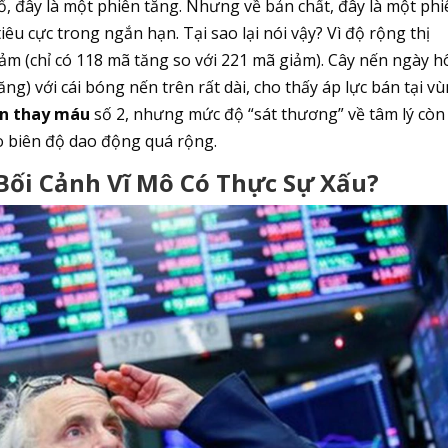
, đây là một phiên tăng. Nhưng về bản chất, đây là một phi
êu cực trong ngắn hạn. Tại sao lại nói vậy? Vì độ rộng thị
ảm (chỉ có 118 mã tăng so với 221 mã giảm). Cây nến ngày 
ng) với cái bóng nến trên rất dài, cho thấy áp lực bán tại v
ên thay máu
số 2, nhưng mức độ “sát thương” về tâm lý còn
o biên độ dao động quá rộng.
 Bối Cảnh Vĩ Mô Có Thực Sự Xấu?