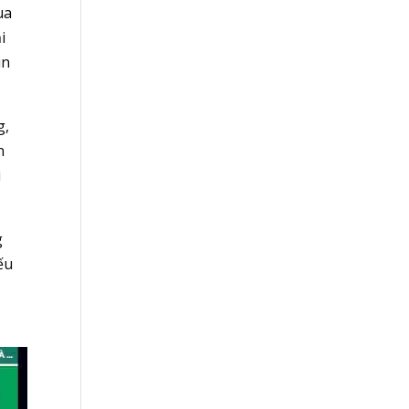
ua
i
in
g,
n
i
g
ếu