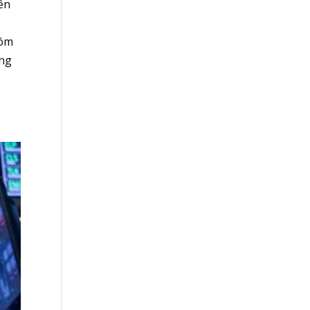
ên
hôm
ùng