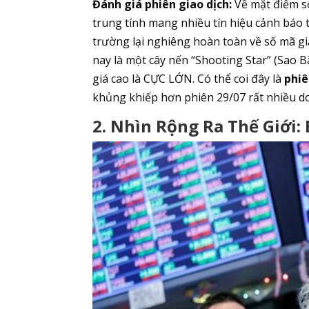
Đánh giá phiên giao dịch:
Về mặt điểm số
trung tính mang nhiều tín hiệu cảnh báo ti
trường lại nghiêng hoàn toàn về số mã gi
nay là một cây nến “Shooting Star” (Sao Bă
giá cao là CỰC LỚN. Có thể coi đây là
phi
khủng khiếp hơn phiên 29/07 rất nhiều d
2. Nhìn Rộng Ra Thế Giới: