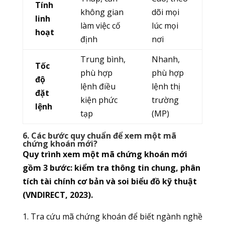
Tính
không gian
dõi mọi
linh
làm việc cố
lúc mọi
hoạt
định
nơi
Trung bình,
Nhanh,
Tốc
phù hợp
phù hợp
độ
lệnh điều
lệnh thị
đặt
kiện phức
trường
lệnh
tạp
(MP)
6. Các bước quy chuẩn để xem một mã
chứng khoán mới?
Quy trình xem một mã chứng khoán mới
gồm 3 bước: kiểm tra thông tin chung, phân
tích tài chính cơ bản và soi biểu đồ kỹ thuật
(VNDIRECT, 2023).
1. Tra cứu mã chứng khoán để biết ngành nghề