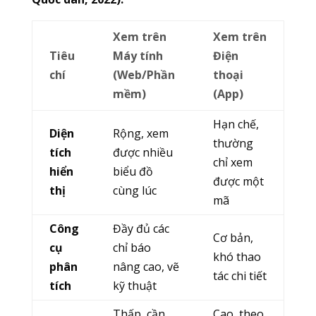
Xem trên
Xem trên
Tiêu
Máy tính
Điện
chí
(Web/Phần
thoại
mềm)
(App)
Hạn chế,
Diện
Rộng, xem
thường
tích
được nhiều
chỉ xem
hiển
biểu đồ
được một
thị
cùng lúc
mã
Công
Đầy đủ các
Cơ bản,
cụ
chỉ báo
khó thao
phân
nâng cao, vẽ
tác chi tiết
tích
kỹ thuật
Thấp, cần
Cao, theo