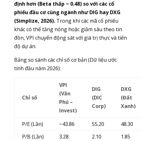
định hơn (Beta thấp ~ 0.48) so với các cổ
phiếu đầu cơ cùng ngành như DIG hay DXG
(Simplize, 2026).
Trong khi các mã cổ phiếu
khác có thể tăng nóng hoặc giảm sâu theo tin
đồn, VPI chuyển động sát với giá trị thực và tiến
độ dự án.
Bảng so sánh các chỉ số cơ bản (Dữ liệu ước
tính đầu năm 2026):
VPI
DIG
DXG
(Văn
Chỉ số
(DIC
(Đất
Phú –
Corp)
Xanh)
Invest)
P/E (Lần)
~43.86
55.20
48.30
P/B (Lần)
3.28
2.10
1.85