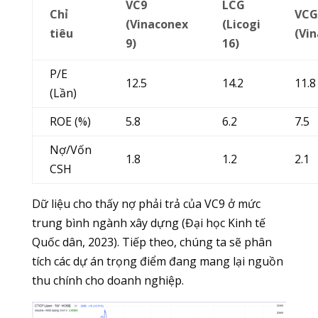
VC9
LCG
Chỉ
VCG
(Vinaconex
(Licogi
tiêu
(Vi
9)
16)
P/E
12.5
14.2
11.8
(Lần)
ROE (%)
5.8
6.2
7.5
Nợ/Vốn
1.8
1.2
2.1
CSH
Dữ liệu cho thấy nợ phải trả của VC9 ở mức
trung bình ngành xây dựng (Đại học Kinh tế
Quốc dân, 2023). Tiếp theo, chúng ta sẽ phân
tích các dự án trọng điểm đang mang lại nguồn
thu chính cho doanh nghiệp.