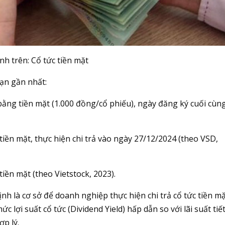
nh trên: Cổ tức tiền mặt
oạn gần nhất:
 bằng tiền mặt (1.000 đồng/cổ phiếu), ngày đăng ký cuối cùn
tiền mặt, thực hiện chi trả vào ngày 27/12/2024 (theo VSD,
tiền mặt (theo Vietstock, 2023).
định là cơ sở để doanh nghiệp thực hiện chi trả cổ tức tiền m
lợi suất cổ tức (Dividend Yield) hấp dẫn so với lãi suất tiế
ợp lý.