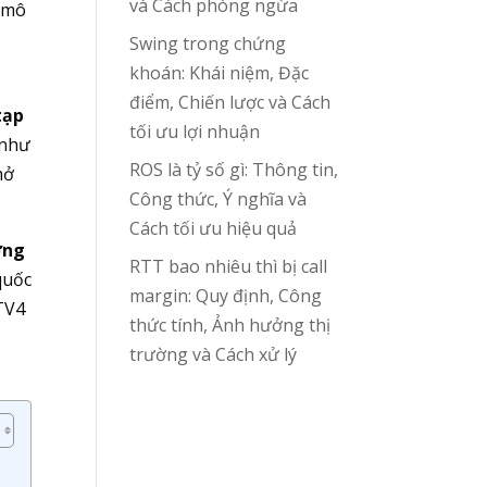
và Cách phòng ngừa
ư mô
Swing trong chứng
khoán: Khái niệm, Đặc
điểm, Chiến lược và Cách
tạp
tối ưu lợi nhuận
 như
ROS là tỷ số gì: Thông tin,
mở
Công thức, Ý nghĩa và
Cách tối ưu hiệu quả
ớng
RTT bao nhiêu thì bị call
quốc
margin: Quy định, Công
 TV4
thức tính, Ảnh hưởng thị
trường và Cách xử lý