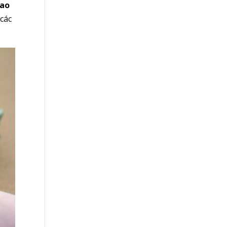
dao
 các