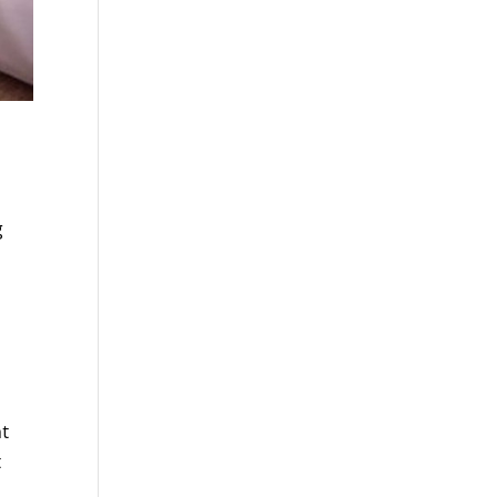
g
ặt
t