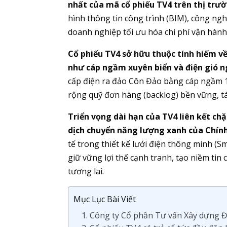
nhất của mã cổ phiếu TV4 trên thị trườ
hình thông tin công trình (BIM), công ng
doanh nghiệp tối ưu hóa chi phí vận hành,
Cổ phiếu TV4 sở hữu thuộc tính hiếm v
như cáp ngầm xuyên biển và điện gió n
cấp điện ra đảo Côn Đảo bằng cáp ngầm 1
rộng quỹ đơn hàng (backlog) bền vững, tá
Triển vọng dài hạn của TV4 liên kết chặ
dịch chuyển năng lượng xanh của Chín
tế trong thiết kế lưới điện thông minh (S
giữ vững lợi thế cạnh tranh, tạo niềm tin
tương lai.
Mục Lục Bài Viết
1. Công ty Cổ phần Tư vấn Xây dựng Đ