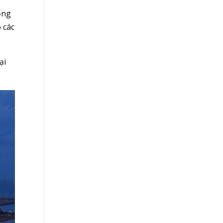
ổng
 các
ại