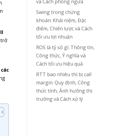
và Cách phòng ngừa
h
ện
Swing trong chứng
khoán: Khái niệm, Đặc
điểm, Chiến lược và Cách
II
tối ưu lợi nhuận
trở
ROS là tỷ số gì: Thông tin,
y
Công thức, Ý nghĩa và
Cách tối ưu hiệu quả
 các
RTT bao nhiêu thì bị call
ùng
margin: Quy định, Công
thức tính, Ảnh hưởng thị
trường và Cách xử lý