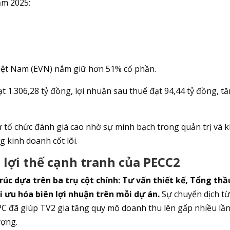
ăm 2025:
iệt Nam (EVN) nắm giữ hơn 51% cổ phần.
 1.306,28 tỷ đồng, lợi nhuận sau thuế đạt 94,44 tỷ đồng, t
 tổ chức đánh giá cao nhờ sự minh bạch trong quản trị và 
g kinh doanh cốt lõi.
 lợi thế cạnh tranh của PECC2
úc dựa trên ba trụ cột chính: Tư vấn thiết kế, Tổng thầ
i ưu hóa biên lợi nhuận trên mỗi dự án.
Sự chuyển dịch t
PC đã giúp TV2 gia tăng quy mô doanh thu lên gấp nhiều lầ
ượng.