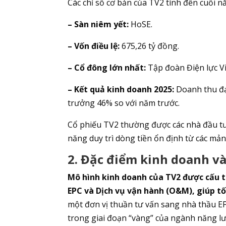
Các chỉ số cơ bản của TV2 tính đến cuối n
– Sàn niêm yết:
HoSE.
– Vốn điều lệ:
675,26 tỷ đồng.
– Cổ đông lớn nhất:
Tập đoàn Điện lực V
– Kết quả kinh doanh 2025:
Doanh thu đạt
trưởng 46% so với năm trước.
Cổ phiếu TV2 thường được các nhà đầu tư
năng duy trì dòng tiền ổn định từ các mản
2. Đặc điểm kinh doanh và
Mô hình kinh doanh của TV2 được cấu tr
EPC và Dịch vụ vận hành (O&M), giúp tố
một đơn vị thuần tư vấn sang nhà thầu E
trong giai đoạn “vàng” của ngành năng l