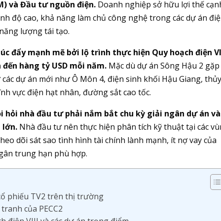
) và Đầu tư nguồn điện.
Doanh nghiệp sở hữu lợi thế cạn
ình độ cao, khả năng làm chủ công nghệ trong các dự án đi
năng lượng tái tạo.
c đẩy mạnh mẽ bởi lộ trình thực hiện Quy hoạch điện VI
ên đến hàng tỷ USD mỗi năm.
Mặc dù dự án Sông Hậu 2 gặp 
ờ các dự án mới như Ô Môn 4, điện sinh khối Hậu Giang, thủ
ĩnh vực điện hạt nhân, đường sắt cao tốc.
òi hỏi nhà đầu tư phải nắm bắt chu kỳ giải ngân dự án và
 lớn.
Nhà đầu tư nên thực hiện phân tích kỹ thuật tại các v
eo dõi sát sao tình hình tài chính lành mạnh, ít nợ vay của
ngân trung hạn phù hợp.
ổ phiếu TV2 trên thị trường
h tranh của PECC2