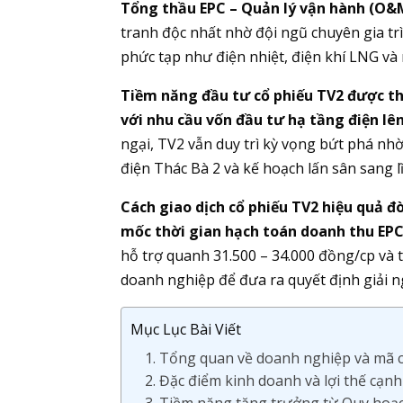
Tổng thầu EPC – Quản lý vận hành (O&M
tranh độc nhất nhờ đội ngũ chuyên gia tr
phức tạp như điện nhiệt, điện khí LNG và 
Tiềm năng đầu tư cổ phiếu TV2 được thú
với nhu cầu vốn đầu tư hạ tầng điện l
ngại, TV2 vẫn duy trì kỳ vọng bứt phá nh
điện Thác Bà 2 và kế hoạch lấn sân sang l
Cách giao dịch cổ phiếu TV2 hiệu quả đ
mốc thời gian hạch toán doanh thu EPC
hỗ trợ quanh 31.500 – 34.000 đồng/cp và th
doanh nghiệp để đưa ra quyết định giải 
Mục Lục Bài Viết
1. Tổng quan về doanh nghiệp và mã c
2. Đặc điểm kinh doanh và lợi thế cạn