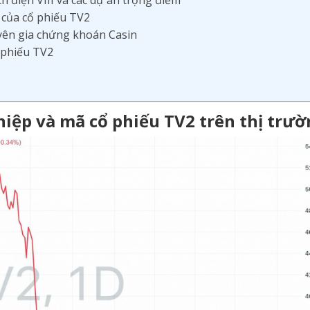
 điện VIII và các dự án trọng điểm
c của cổ phiếu TV2
uyên gia chứng khoán Casin
 phiếu TV2
iệp và mã cổ phiếu TV2 trên thị trư