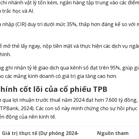
 chi nhánh vật lý tốn kém, ngân hàng tập trung vào các điể
trắc học và AI.
thu nhập (CIR) duy trì dưới mức 35%, thấp hơn đáng kể so với
ể mở thẻ lấy ngay, nộp tiền mặt và thực hiện các dịch vụ ngâ
hính.
 ghi nhận tỷ lệ giao dịch qua kênh số đạt trên 95%, giúp gi
 các mảng kinh doanh có giá trị gia tăng cao hơn.
 chính cốt lõi của cổ phiếu TPB
ện qua lợi nhuận trước thuế năm 2024 đạt hơn 7.600 tỷ đồng,
TPBank, 2024). Các con số này minh chứng cho sự hồi phục
n động của nền kinh tế.
Giá trị thực tế (Dự phóng 2024-
Nguồn tham