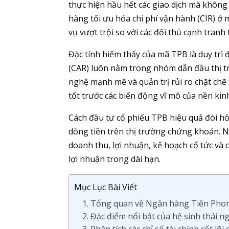
thực hiện hầu hết các giao dịch mà không
hàng tối ưu hóa chi phí vận hành (CIR) ở m
vụ vượt trội so với các đối thủ cạnh tranh
Đặc tính hiếm thấy của mã TPB là duy trì đ
(CAR) luôn nằm trong nhóm dẫn đầu thị tr
nghệ mạnh mẽ và quản trị rủi ro chặt chẽ
tốt trước các biến động vĩ mô của nền kin
Cách đầu tư cổ phiếu TPB hiệu quả đòi hỏi
dòng tiền trên thị trường chứng khoán. Nội
doanh thu, lợi nhuận, kế hoạch cổ tức và 
lợi nhuận trong dài hạn.
Mục Lục Bài Viết
1. Tổng quan về Ngân hàng Tiên Phon
2. Đặc điểm nổi bật của hệ sinh thái 