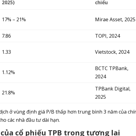
2025)
chiếu
17% – 21%
Mirae Asset, 2025
7.86
TOPI, 2024
1.33
Vietstock, 2024
BCTC TPBank,
1.12%
2024
TPBank Digital,
21.8%
2025
ịch ở vùng định giá P/B thấp hơn trung bình 3 năm của chí
 cho các nhà đầu tư dài hạn.
của cổ phiếu TPB trong tương lai