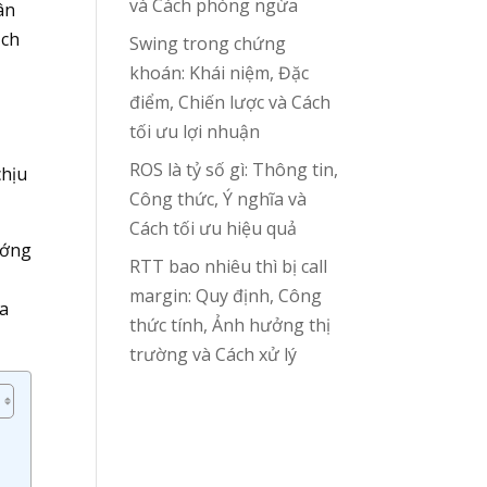
và Cách phòng ngừa
ân
ịch
Swing trong chứng
khoán: Khái niệm, Đặc
điểm, Chiến lược và Cách
tối ưu lợi nhuận
ROS là tỷ số gì: Thông tin,
chịu
Công thức, Ý nghĩa và
Cách tối ưu hiệu quả
ướng
RTT bao nhiêu thì bị call
margin: Quy định, Công
óa
thức tính, Ảnh hưởng thị
trường và Cách xử lý