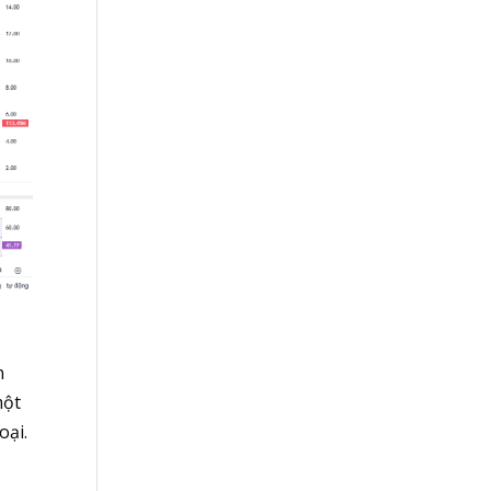
n
một
oại.