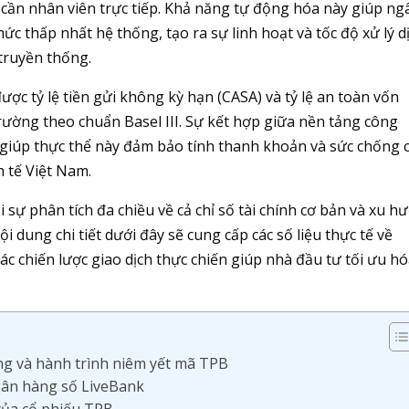
 cần nhân viên trực tiếp. Khả năng tự động hóa này giúp ng
ức thấp nhất hệ thống, tạo ra sự linh hoạt và tốc độ xử lý d
 truyền thống.
ược tỷ lệ tiền gửi không kỳ hạn (CASA) và tỷ lệ an toàn vốn
ường theo chuẩn Basel III. Sự kết hợp giữa nền tảng công
 giúp thực thể này đảm bảo tính thanh khoản và sức chống 
h tế Việt Nam.
 sự phân tích đa chiều về cả chỉ số tài chính cơ bản và xu h
 dung chi tiết dưới đây sẽ cung cấp các số liệu thực tế về
các chiến lược giao dịch thực chiến giúp nhà đầu tư tối ưu h
g và hành trình niêm yết mã TPB
ngân hàng số LiveBank