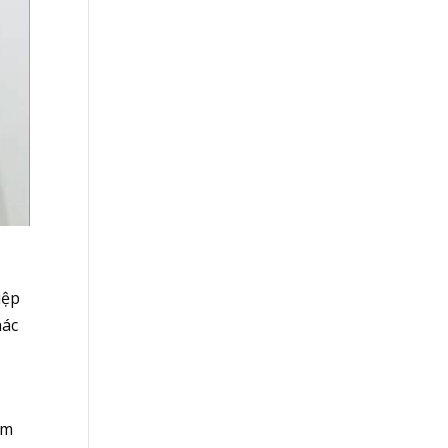
iệp
hác
ăm