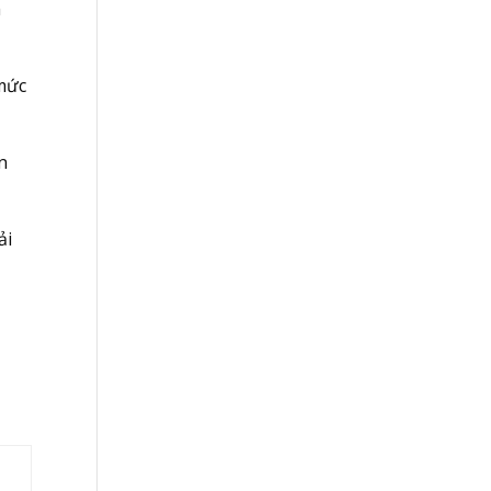
m
 mức
n
ải