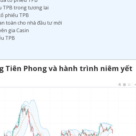
i của cổ phiếu TPB
u TPB trong tương lai
 cổ phiếu TPB
an toàn cho nhà đầu tư mới
yên gia Casin
iếu TPB
g Tiên Phong và hành trình niêm yết