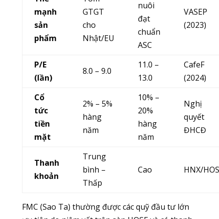
nuôi
mạnh
GTGT
VASEP
đạt
sản
cho
(2023)
chuẩn
phẩm
Nhật/EU
ASC
P/E
11.0 –
CafeF
8.0 – 9.0
(lần)
13.0
(2024)
Cổ
10% –
2% – 5%
Nghị
tức
20%
hàng
quyết
tiền
hàng
năm
ĐHCĐ
mặt
năm
Trung
Thanh
bình –
Cao
HNX/HOS
khoản
Thấp
FMC (Sao Ta) thường được các quỹ đầu tư lớn