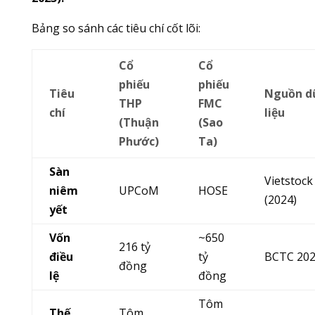
Bảng so sánh các tiêu chí cốt lõi:
Cổ
Cổ
phiếu
phiếu
Tiêu
Nguồn d
THP
FMC
chí
liệu
(Thuận
(Sao
Phước)
Ta)
Sàn
Vietstock
niêm
UPCoM
HOSE
(2024)
yết
Vốn
~650
216 tỷ
điều
tỷ
BCTC 20
đồng
lệ
đồng
Tôm
Thế
Tôm