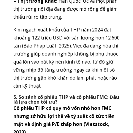
– Thị trường khác:
Hàn Quốc, Úc và một phần
thị trường nội địa đang được mở rộng để giảm
thiểu rủi ro tập trung.
Kim ngạch xuất khẩu của THP năm 2024 đạt
khoảng 122 triệu USD với sản lượng hơn 12.600
tấn (Báo Pháp Luật, 2025). Việc đa dạng hóa thị
trường giúp doanh nghiệp không bị phụ thuộc
quá lớn vào bất kỳ nền kinh tế nào, từ đó giữ
vững nhịp độ tăng trưởng ngay cả khi một số
thị trường gặp khó khăn do lạm phát hoặc rào
cản kỹ thuật.
5. So sánh cổ phiếu THP và cổ phiếu FMC: Đâu
là lựa chọn tối ưu?
Cổ phiếu THP có quy mô vốn nhỏ hơn FMC
nhưng sở hữu lợi thế về tỷ suất cổ tức tiền
mặt và định giá P/E thấp hơn (Vietstock,
2023).