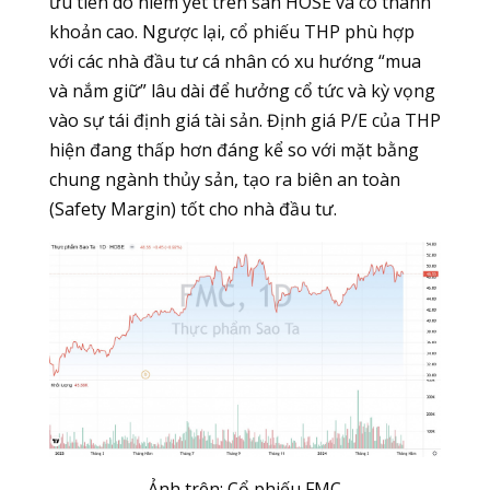
ưu tiên do niêm yết trên sàn HOSE và có thanh
khoản cao. Ngược lại, cổ phiếu THP phù hợp
với các nhà đầu tư cá nhân có xu hướng “mua
và nắm giữ” lâu dài để hưởng cổ tức và kỳ vọng
vào sự tái định giá tài sản. Định giá P/E của THP
hiện đang thấp hơn đáng kể so với mặt bằng
chung ngành thủy sản, tạo ra biên an toàn
(Safety Margin) tốt cho nhà đầu tư.
Ảnh trên: Cổ phiếu FMC