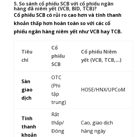
5. So sánh cổ phiếu SCB với cổ phiếu ngân
hàng đã niêm yết (VCB, BID, TCB)?
Cổ phiếu SCB có rủi ro cao hơn và tính thanh
khoản thấp hơn hoàn toàn so với các cổ
phiếu ngân hàng niêm yết như VCB hay TCB.
Cổ
Tiêu
Cổ phiếu Niêm
phiếu
chí
yết (VCB, TCB,…)
SCB
OTC
Sàn
(Phi
giao
HOSE/HNX/UPCoM
tập
dịch
trung)
Rất
Tính
thấp/
Cao, giao dịch
thanh
Đóng
hàng ngày
khoản