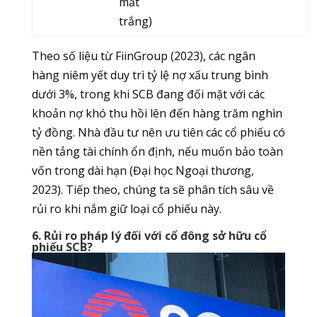
mất
trắng)
Theo số liệu từ FiinGroup (2023), các ngân
hàng niêm yết duy trì tỷ lệ nợ xấu trung bình
dưới 3%, trong khi SCB đang đối mặt với các
khoản nợ khó thu hồi lên đến hàng trăm nghìn
tỷ đồng. Nhà đầu tư nên ưu tiên các cổ phiếu có
nền tảng tài chính ổn định, nếu muốn bảo toàn
vốn trong dài hạn (Đại học Ngoại thương,
2023). Tiếp theo, chúng ta sẽ phân tích sâu về
rủi ro khi nắm giữ loại cổ phiếu này.
6. Rủi ro pháp lý đối với cổ đông sở hữu cổ
phiếu SCB?