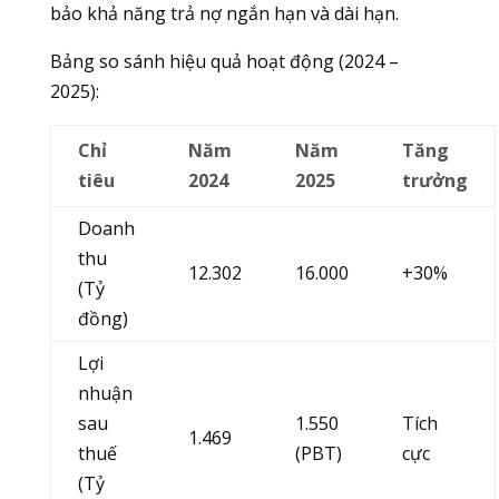
bảo khả năng trả nợ ngắn hạn và dài hạn.
Bảng so sánh hiệu quả hoạt động (2024 –
2025):
Chỉ
Năm
Năm
Tăng
tiêu
2024
2025
trưởng
Doanh
thu
12.302
16.000
+30%
(Tỷ
đồng)
Lợi
nhuận
sau
1.550
Tích
1.469
thuế
(PBT)
cực
(Tỷ