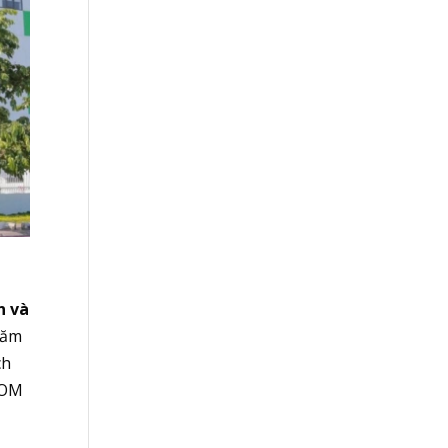
n và
năm
ch
PCOM