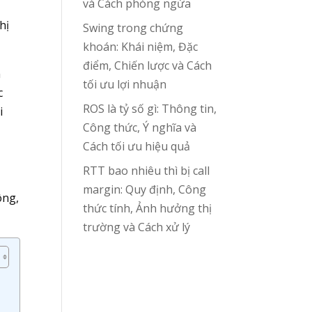
và Cách phòng ngừa
hị
Swing trong chứng
khoán: Khái niệm, Đặc
điểm, Chiến lược và Cách
h
tối ưu lợi nhuận
c
ROS là tỷ số gì: Thông tin,
i
Công thức, Ý nghĩa và
Cách tối ưu hiệu quả
RTT bao nhiêu thì bị call
margin: Quy định, Công
ông,
thức tính, Ảnh hưởng thị
trường và Cách xử lý