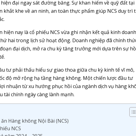
hiện đại ngay sát đường băng. Sự khan hiếm về quỹ đất tại
n khắt khe về an ninh, an toàn thực phẩm giúp NCS duy trì t
ắc.
ạn hiện nay là cổ phiếu NCS vừa ghi nhận kết quả kinh doan
thứ hai trong lịch sử hoạt động. Doanh nghiệp đã chính thứ
 đoạn đại dịch, mở ra chu kỳ tăng trưởng mới dựa trên sự hồ
tế.
ầu tư phải thấu hiểu sự giao thoa giữa chu kỳ kinh tế vĩ mô,
tốc độ mở rộng hạ tầng hàng không. Một chiến lược đầu tư
lợi nhuận từ xu hướng phục hồi của ngành dịch vụ hàng kh
u tài chính ngày càng lành mạnh.
t ăn Hàng không Nội Bài (NCS)
 phiếu NCS