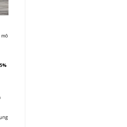
y mô
,5%
h
dụng