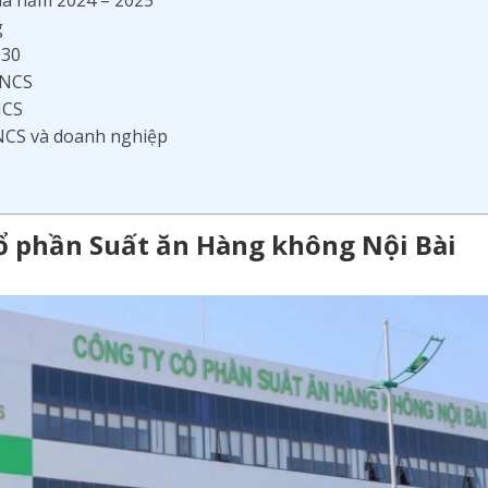
phá năm 2024 – 2025
g
030
u NCS
NCS
 NCS và doanh nghiệp
Cổ phần Suất ăn Hàng không Nội Bài