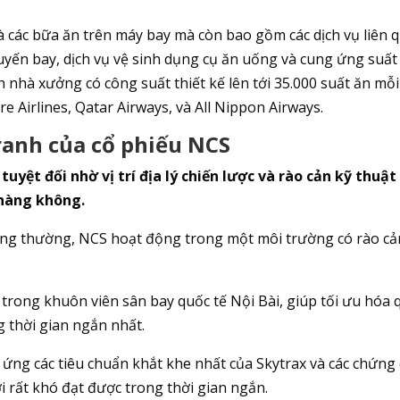
 các bữa ăn trên máy bay mà còn bao gồm các dịch vụ liên 
uyến bay, dịch vụ vệ sinh dụng cụ ăn uống và cung ứng suất
nhà xưởng có công suất thiết kế lên tới 35.000 suất ăn mỗi
e Airlines, Qatar Airways, và All Nippon Airways.
tranh của cổ phiếu NCS
uyệt đối nhờ vị trí địa lý chiến lược và rào cản kỹ thuật
 hàng không.
ông thường, NCS hoạt động trong một môi trường có rào cả
ong khuôn viên sân bay quốc tế Nội Bài, giúp tối ưu hóa 
g thời gian ngắn nhất.
ng các tiêu chuẩn khắt khe nhất của Skytrax và các chứng 
i rất khó đạt được trong thời gian ngắn.