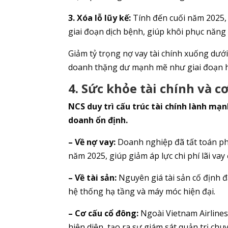
3. Xóa lỗ lũy kế:
Tính đến cuối năm 2025, 
giai đoạn dịch bệnh, giúp khôi phục năng l
Giảm tỷ trọng nợ vay tài chính xuống dướ
doanh thặng dư mạnh mẽ như giai đoạn hi
4. Sức khỏe tài chính và c
NCS duy trì cấu trúc tài chính lành mạn
doanh ổn định.
– Về nợ vay:
Doanh nghiệp đã tất toán phầ
năm 2025, giúp giảm áp lực chi phí lãi vay
– Về tài sản:
Nguyên giá tài sản cố định 
hệ thống hạ tầng và máy móc hiện đại.
– Cơ cấu cổ đông:
Ngoài Vietnam Airlines
hiện diện, tạo ra sự giám sát quản trị chu