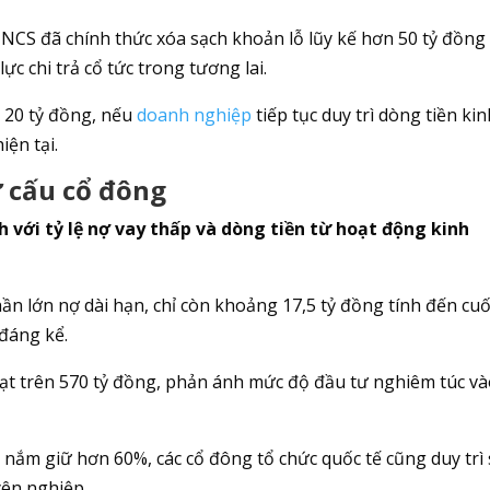
NCS đã chính thức xóa sạch khoản lỗ lũy kế hơn 50 tỷ đồng
ực chi trả cổ tức trong tương lai.
i 20 tỷ đồng, nếu
doanh nghiệp
tiếp tục duy trì dòng tiền ki
ện tại.
ơ cấu cổ đông
h với tỷ lệ nợ vay thấp và dòng tiền từ hoạt động kinh
n lớn nợ dài hạn, chỉ còn khoảng 17,5 tỷ đồng tính đến cuố
 đáng kể.
đạt trên 570 tỷ đồng, phản ánh mức độ đầu tư nghiêm túc v
 nắm giữ hơn 60%, các cổ đông tổ chức quốc tế cũng duy trì
yên nghiệp.