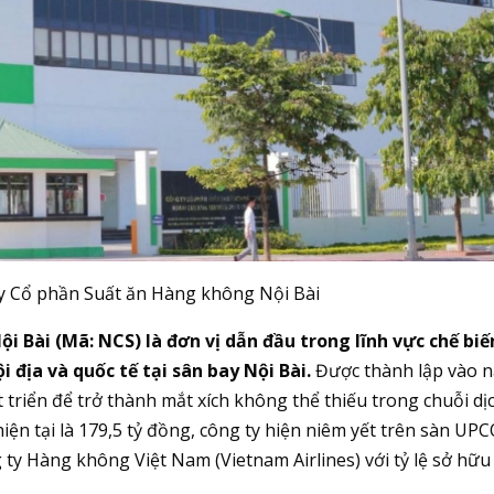
ty Cổ phần Suất ăn Hàng không Nội Bài
 Bài (Mã: NCS) là đơn vị dẫn đầu trong lĩnh vực chế biế
 địa và quốc tế tại sân bay Nội Bài.
Được thành lập vào 
 triển để trở thành mắt xích không thể thiếu trong chuỗi dị
iện tại là 179,5 tỷ đồng, công ty hiện niêm yết trên sàn U
g ty Hàng không Việt Nam (Vietnam Airlines) với tỷ lệ sở hữu