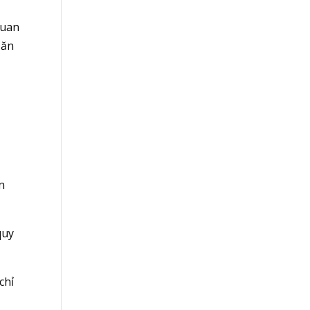
quan
 ăn
n
quy
chỉ