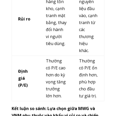
hàng tồn
nguyên
kho, cạnh
liệu đầu
tranh mặt
vào, cạnh
Rủi ro
bằng, thay
tranh từ
đổi hành
các
vi người
thương
tiêu dùng.
hiệu
khác.
Thường
Thường
có P/E cao
có P/E ổn
Định
hơn do kỳ
định hơn,
giá
vọng tăng
phù hợp
(P/E)
trưởng
cho đầu
lớn hơn.
tư giá trị.
Kết luận so sánh:
Lựa chọn giữa MWG và
VNM phụ thuộc vào khẩu vị rủi ro và chiến