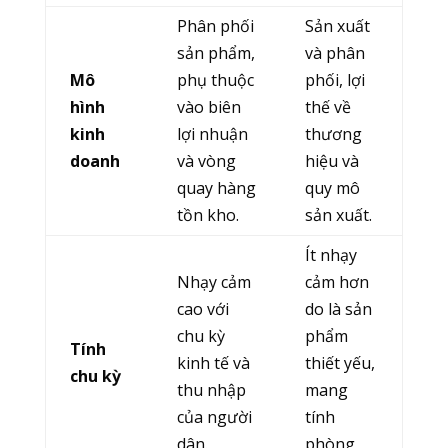
Phân phối
Sản xuất
sản phẩm,
và phân
Mô
phụ thuộc
phối, lợi
hình
vào biên
thế về
kinh
lợi nhuận
thương
doanh
và vòng
hiệu và
quay hàng
quy mô
tồn kho.
sản xuất.
Ít nhạy
Nhạy cảm
cảm hơn
cao với
do là sản
chu kỳ
phẩm
Tính
kinh tế và
thiết yếu,
chu kỳ
thu nhập
mang
của người
tính
dân.
phòng