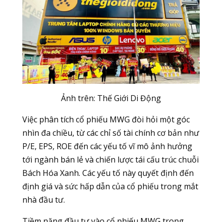
Ảnh trên: Thế Giới Di Động
Việc phân tích cổ phiếu MWG đòi hỏi một góc
nhìn đa chiều, từ các chỉ số tài chính cơ bản như
P/E, EPS, ROE đến các yếu tố vĩ mô ảnh hưởng
tới ngành bán lẻ và chiến lược tái cấu trúc chuỗi
Bách Hóa Xanh. Các yếu tố này quyết định đến
định giá và sức hấp dẫn của cổ phiếu trong mắt
nhà đầu tư.
Tiềm năng đầu tư vào cổ phiếu MWG trong