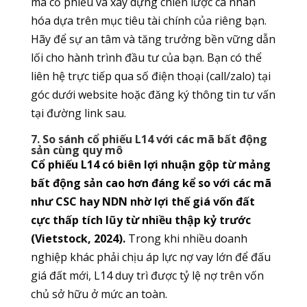
mã cổ phiếu và xây dựng chiến lược cá nhân
hóa dựa trên mục tiêu tài chính của riêng bạn.
Hãy để sự an tâm và tăng trưởng bền vững dẫn
lối cho hành trình đầu tư của bạn. Bạn có thể
liên hệ trực tiếp qua số điện thoại (call/zalo) tại
góc dưới website hoặc đăng ký thông tin tư vấn
tại đường link sau.
7. So sánh cổ phiếu L14 với các mã bất động
sản cùng quy mô
Cổ phiếu L14 có biên lợi nhuận gộp từ mảng
bất động sản cao hơn đáng kể so với các mã
như CSC hay NDN nhờ lợi thế giá vốn đất
cực thấp tích lũy từ nhiều thập kỷ trước
(Vietstock, 2024).
Trong khi nhiều doanh
nghiệp khác phải chịu áp lực nợ vay lớn để đấu
giá đất mới, L14 duy trì được tỷ lệ nợ trên vốn
chủ sở hữu ở mức an toàn.