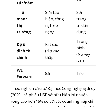
tức/năm
Thế
Sơn tàu
Sơn
mạnh
biển, công
trang
thị
nghiệp
trí dân
trường
nặng
dụng
Trung
Độ ổn
Rất cao
bình
định tài
(Nợ vay
(Nợ vay
chính
thấp)
cao)
P/E
8.5
13.0
Forward
Theo nghiên cứu từ Đại học Công nghệ Sydney
(2020), cổ phiếu HSP sở hữu biên lợi nhuận
ròng cao hơn 15% so với các doanh nghiệp chỉ