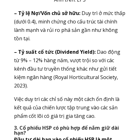
– Tỷ lệ Nợ/Vốn chủ sở hữu:
Duy trì ở mức thấp
(dưới 0.4), minh chứng cho cấu trúc tài chính
lành mạnh và rủi ro phá sản gần như không
tồn tại.
– Tỷ suất cổ tức (Dividend Yield):
Dao động
từ 9% – 12% hàng năm, vượt trội so với các
kênh đầu tư truyền thống khác như gửi tiết
kiệm ngân hàng (Royal Horticultural Society,
2023).
Việc duy trì các chỉ số này một cách ổn định là
kết quả của chiến lược tập trung vào các sản
phẩm cốt lõi có giá trị gia tăng cao.
3. Cổ phiếu HSP có phù hợp để nắm giữ dài
hạn?
Đầu tư dài hạn vào cổ phiếu HSP là một