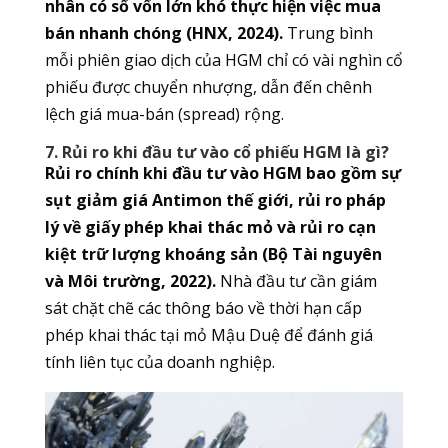
nhân có số vốn lớn khó thực hiện việc mua
bán nhanh chóng (HNX, 2024).
Trung bình
mỗi phiên giao dịch của HGM chỉ có vài nghìn cổ
phiếu được chuyển nhượng, dẫn đến chênh
lệch giá mua-bán (spread) rộng.
7. Rủi ro khi đầu tư vào cổ phiếu HGM là gì?
Rủi ro chính khi đầu tư vào HGM bao gồm sự
sụt giảm giá Antimon thế giới, rủi ro pháp
lý về giấy phép khai thác mỏ và rủi ro cạn
kiệt trữ lượng khoáng sản (Bộ Tài nguyên
và Môi trường, 2022).
Nhà đầu tư cần giám
sát chặt chẽ các thông báo về thời hạn cấp
phép khai thác tại mỏ Mậu Duệ để đánh giá
tính liên tục của doanh nghiệp.