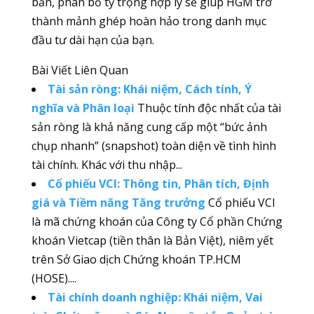
bản, phân bổ tỷ trọng hợp lý sẽ giúp HGM trở
thành mảnh ghép hoàn hảo trong danh mục
đầu tư dài hạn của bạn.
Bài Viết Liên Quan
Tài sản ròng: Khái niệm, Cách tính, Ý
nghĩa và Phân loại
Thuộc tính độc nhất của tài
sản ròng là khả năng cung cấp một “bức ảnh
chụp nhanh” (snapshot) toàn diện về tình hình
tài chính. Khác với thu nhập...
Cổ phiếu VCI: Thông tin, Phân tích, Định
giá và Tiềm năng Tăng trưởng
Cổ phiếu VCI
là mã chứng khoán của Công ty Cổ phần Chứng
khoán Vietcap (tiền thân là Bản Việt), niêm yết
trên Sở Giao dịch Chứng khoán TP.HCM
(HOSE)....
Tài chính doanh nghiệp: Khái niệm, Vai