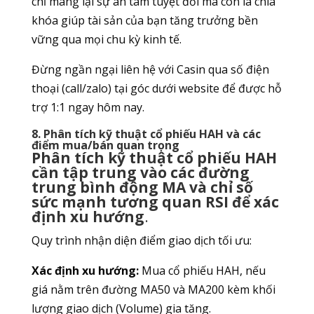
chỉ mang lại sự an tâm tuyệt đối mà còn là chìa
khóa giúp tài sản của bạn tăng trưởng bền
vững qua mọi chu kỳ kinh tế.
Đừng ngần ngại liên hệ với Casin qua số điện
thoại (call/zalo) tại góc dưới website để được hỗ
trợ 1:1 ngay hôm nay.
8. Phân tích kỹ thuật cổ phiếu HAH và các
điểm mua/bán quan trọng
Phân tích kỹ thuật cổ phiếu HAH
cần tập trung vào các đường
trung bình động MA và chỉ số
sức mạnh tương quan RSI để xác
định xu hướng
.
Quy trình nhận diện điểm giao dịch tối ưu:
Xác định xu hướng:
Mua cổ phiếu HAH, nếu
giá nằm trên đường MA50 và MA200 kèm khối
lượng giao dịch (Volume) gia tăng.