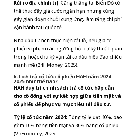
Rủi ro địa chính trị:
Căng thẳng tại Biển Đỏ có
thể thúc đẩy giá cước ngắn hạn nhưng cũng
gây gián đoạn chuỗi cung ứng, làm tăng chi phí
vận hành tàu quốc tế.
Nhà đầu tư nên thực hiện cắt lỗ, nếu giá cổ
phiếu vi phạm các ngưỡng hỗ trợ kỹ thuật quan
trọng hoặc chu kỳ vận tải có dấu hiệu đảo chiều
mạnh mẽ (24HMoney, 2025).
6. Lịch trả cổ tức cổ phiếu HAH năm 2024-
2025 như thế nào?
HAH duy trì chính sách trả cổ tức hấp dẫn
cho cổ đông với sự kết hợp giữa tiền mặt và
cổ phiếu để phục vụ mục tiêu tái đầu tư
.
Tỷ lệ cổ tức năm 2024:
Tổng tỷ lệ đạt 40%, bao
gồm 10% bằng tiền mặt và 30% bằng cổ phiếu
(VnEconomy, 2025).