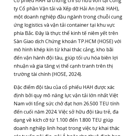
Cổ phiếu HAH là chứng chỉ sở hữu vốn tại Công
ty Cổ phần Vận tải và Xếp dỡ Hải An (mã: HAH),
một doanh nghiệp đầu ngành trong chuỗi cung
ứng logistics và vận tải container tại khu vực
phía Bắc. Đây là thực thể kinh tế niêm yết trên
Sàn Giao dịch Chứng khoán TP.HCM (HOSE) với
mô hình khép kín từ khai thác cảng, kho bãi
đến vận hành đội tàu, giúp tối ưu hóa biên lợi
nhuận và gia tăng vị thế cạnh tranh trên thị
trường tài chính (HOSE, 2024).
Đặc điểm đội tàu của cổ phiếu HAH được xác
định bởi quy mô năng lực vận tải lớn nhất Việt
Nam với tổng sức chở đạt hơn 26.500 TEU tính
đến cuối năm 2024. Việc sở hữu đội tàu trẻ, đa
dạng về kích cỡ từ 1.100 đến 1.800 TEU giúp
doanh nghiệp linh hoạt trong việc tự khai thác