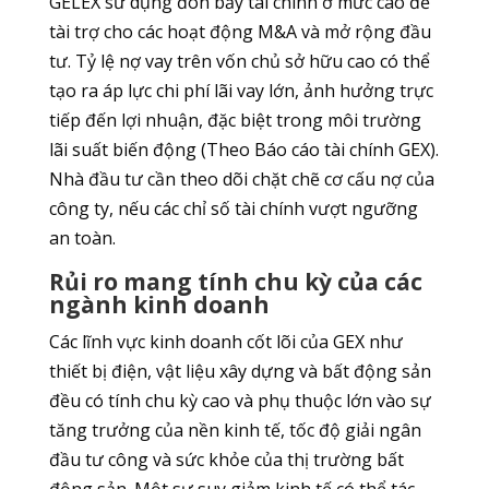
GELEX sử dụng đòn bẩy tài chính ở mức cao để
tài trợ cho các hoạt động M&A và mở rộng đầu
tư. Tỷ lệ nợ vay trên vốn chủ sở hữu cao có thể
tạo ra áp lực chi phí lãi vay lớn, ảnh hưởng trực
tiếp đến lợi nhuận, đặc biệt trong môi trường
lãi suất biến động (Theo Báo cáo tài chính GEX).
Nhà đầu tư cần theo dõi chặt chẽ cơ cấu nợ của
công ty, nếu các chỉ số tài chính vượt ngưỡng
an toàn.
Rủi ro mang tính chu kỳ của các
ngành kinh doanh
Các lĩnh vực kinh doanh cốt lõi của GEX như
thiết bị điện, vật liệu xây dựng và bất động sản
đều có tính chu kỳ cao và phụ thuộc lớn vào sự
tăng trưởng của nền kinh tế, tốc độ giải ngân
đầu tư công và sức khỏe của thị trường bất