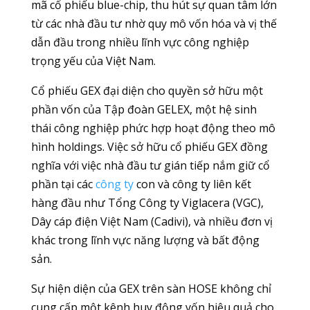
mã cổ phiếu blue-chip, thu hút sự quan tâm lớn
từ các nhà đầu tư nhờ quy mô vốn hóa và vị thế
dẫn đầu trong nhiều lĩnh vực công nghiệp
trọng yếu của Việt Nam.
Cổ phiếu GEX đại diện cho quyền sở hữu một
phần vốn của Tập đoàn GELEX, một hệ sinh
thái công nghiệp phức hợp hoạt động theo mô
hình holdings. Việc sở hữu cổ phiếu GEX đồng
nghĩa với việc nhà đầu tư gián tiếp nắm giữ cổ
phần tại các
công ty
con và công ty liên kết
hàng đầu như Tổng Công ty Viglacera (VGC),
Dây cáp điện Việt Nam (Cadivi), và nhiều đơn vị
khác trong lĩnh vực năng lượng và bất động
sản.
Sự hiện diện của GEX trên sàn HOSE không chỉ
cung cấp một kênh huy động vốn hiệu quả cho