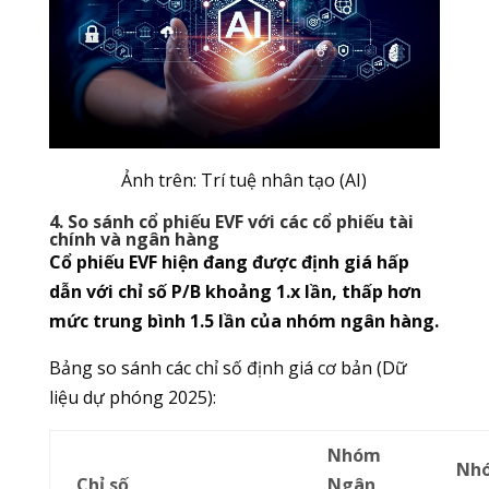
Ảnh trên: T
rí tuệ nhân tạo (AI)
4. So sánh cổ phiếu EVF với các cổ phiếu tài
chính và ngân hàng
Cổ phiếu EVF hiện đang được định giá hấp
dẫn với chỉ số P/B khoảng 1.x lần, thấp hơn
mức trung bình 1.5 lần của nhóm ngân hàng.
Bảng so sánh các chỉ số định giá cơ bản (Dữ
liệu dự phóng 2025):
Nhóm
Nh
Chỉ số
Ngân