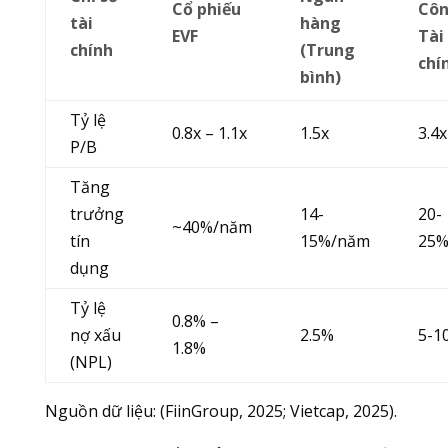
Cổ phiếu
Côn
tài
hàng
EVF
Tài
chính
(Trung
chí
bình)
Tỷ lệ
0.8x – 1.1x
1.5x
3.4x
P/B
Tăng
trưởng
14-
20-
~40%/năm
tín
15%/năm
25%
dụng
Tỷ lệ
0.8% –
nợ xấu
2.5%
5-1
1.8%
(NPL)
Nguồn dữ liệu: (FiinGroup, 2025; Vietcap, 2025).