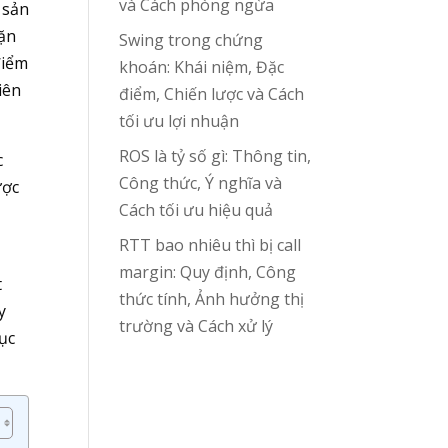
và Cách phòng ngừa
 sản
đặn
Swing trong chứng
điểm
khoán: Khái niệm, Đặc
iên
điểm, Chiến lược và Cách
tối ưu lợi nhuận
ROS là tỷ số gì: Thông tin,
c
Công thức, Ý nghĩa và
ược
Cách tối ưu hiệu quả
RTT bao nhiêu thì bị call
margin: Quy định, Công
t
thức tính, Ảnh hưởng thị
y
trường và Cách xử lý
mục