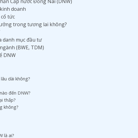
 phần Cấp nước Đồng Nai (DNW)
ả kinh doanh
 cổ tức
rưởng trong tương lai không?
W
óa danh mục đầu tư
g ngành (BWE, TDM)
thể DNW
lâu dài không?
ế nào đến DNW?
ại thấp?
ng không?
 là ai?