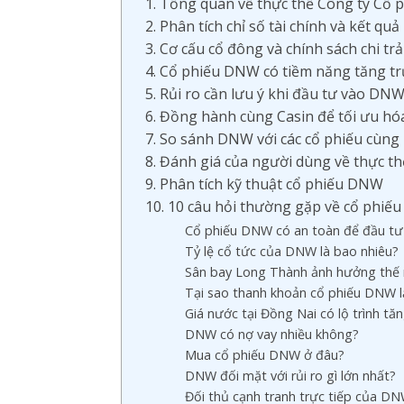
1. Tổng quan về thực thể Công ty Cổ
2. Phân tích chỉ số tài chính và kết qu
3. Cơ cấu cổ đông và chính sách chi trả
4. Cổ phiếu DNW có tiềm năng tăng t
5. Rủi ro cần lưu ý khi đầu tư vào DN
6. Đồng hành cùng Casin để tối ưu h
7. So sánh DNW với các cổ phiếu cùn
8. Đánh giá của người dùng về thực 
9. Phân tích kỹ thuật cổ phiếu DNW
10. 10 câu hỏi thường gặp về cổ phiếu
Cổ phiếu DNW có an toàn để đầu tư 
Tỷ lệ cổ tức của DNW là bao nhiêu?
Sân bay Long Thành ảnh hưởng th
Tại sao thanh khoản cổ phiếu DNW l
Giá nước tại Đồng Nai có lộ trình tă
DNW có nợ vay nhiều không?
Mua cổ phiếu DNW ở đâu?
DNW đối mặt với rủi ro gì lớn nhất?
Đối thủ cạnh tranh trực tiếp của DNW