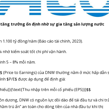
 tăng trưởng ổn định nhờ sự gia tăng sản lượng nước
 1.100 tỷ đồng/năm (Báo cáo tài chính, 2023).
% nhờ kiểm soát tốt chi phí vận hành.
ình 5 – 8% mỗi năm.
/E$ (Price to Earnings) của DNW thường nằm ở mức hấp dẫn 
tính $P/E$ được áp dụng để định giá:
 phiếu}}{\text{Thu nhập trên mỗi cổ phiếu (EPS)}}$$
ôn dương, DNW có nguồn lực dồi dào để tái đầu tư và chi tr
hầm trú ẩn” an toàn cho dòng tiền của nhà đầu tư khi thị