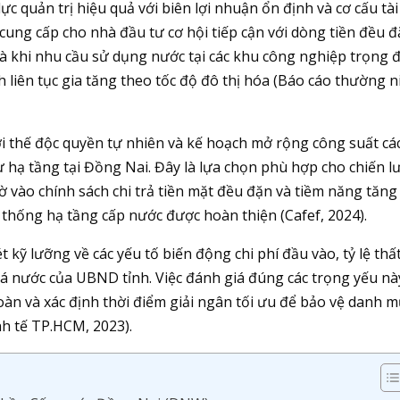
c quản trị hiệu quả với biên lợi nhuận ổn định và cơ cấu tài
cung cấp cho nhà đầu tư cơ hội tiếp cận với dòng tiền đều 
 là khi nhu cầu sử dụng nước tại các khu công nghiệp trọng 
iên tục gia tăng theo tốc độ đô thị hóa (Báo cáo thường n
 thế độc quyền tự nhiên và kế hoạch mở rộng công suất cá
hạ tầng tại Đồng Nai. Đây là lựa chọn phù hợp cho chiến l
hờ vào chính sách chi trả tiền mặt đều đặn và tiềm năng tăng
hệ thống hạ tầng cấp nước được hoàn thiện (Cafef, 2024).
 kỹ lưỡng về các yếu tố biến động chi phí đầu vào, tỷ lệ thấ
giá nước của UBND tỉnh. Việc đánh giá đúng các trọng yếu nà
oàn và xác định thời điểm giải ngân tối ưu để bảo vệ danh 
nh tế TP.HCM, 2023).