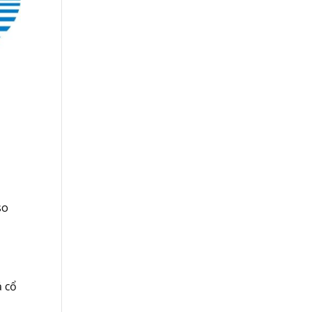
so
ả cổ