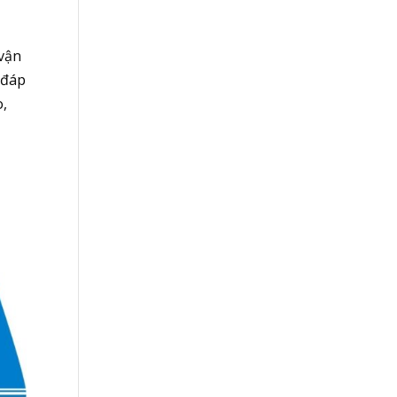
 vận
 đáp
o,