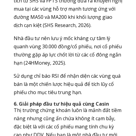
tích từ SHS và FPTS thường đưa ra khuyến nghị
mua tại các vùng hỗ trợ mạnh tương ứng với
đường MA50 và MA200 khi khối lượng giao
dịch cạn kiệt (SHS Research, 2026).
Nhà đầu tư nên lưu ý mốc kháng cự tâm lý
quanh vùng 30.000 đồng/cổ phiếu, nơi cổ phiếu
thường gặp áp lực chốt lời từ các cổ đông ngắn
hạn (24HMoney, 2025).
Sử dụng chỉ báo RSI để nhận diện các vùng quá
bán là một chiến lược hiệu quả để tích lũy cổ
phiếu cho mục tiêu trung hạn.
6. Giải pháp đầu tư hiệu quả cùng Casin
Thị trường chứng khoán luôn là mảnh đất tiềm
năng nhưng cũng ẩn chứa không ít cạm bẫy,
đặc biệt là với các cổ phiếu mang tính chu kỳ
cao như DDV. Nếu bạn là một nhà đầu tư mới