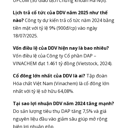
UPCoM (Sở Giao dịch Chứng khoán Hà Nội).
Lịch trả cổ tức của DDV năm 2025 như thế
nào?
Công ty dự kiến trả cổ tức năm 2024 bằng
tiền mặt với tỷ lệ 9% (900đ/cp) vào ngày
18/07/2025.
Vốn điều lệ của DDV hiện nay là bao nhiêu?
Vốn điều lệ của Công ty Cổ phần DAP –
VINACHEM đạt 1.461 tỷ đồng (Vietstock, 2024).
Cổ đông lớn nhất của DDV là ai?
Tập đoàn
Hóa chất Việt Nam (Vinachem) là cổ đông lớn
nhất với tỷ lệ sở hữu 64,08%.
Tại sao lợi nhuận DDV năm 2024 tăng mạnh?
Do sản lượng tiêu thụ DAP tăng 7,5% và giá
nguyên liệu đầu vào giảm sâu giúp mở rộng
biên lợi nhuận gộp.