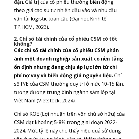
đặn. Giá trị của cổ phiếu thường biến động
theo giá cao su tự nhiên đầu vào và nhu cầu
vận tải logistic toàn cầu (Đại học Kinh tế
TP.HCM, 2023).
2. Chỉ số tài chính của cổ phiếu CSM có tốt
không?
Các chỉ số tài chính của cổ phiếu CSM phản
ánh một doanh nghiệp sản xuất có nền tảng
ổn định nhưng đang chịu áp lực lớn từ chi
phí nợ vay và biến động giá nguyên liệu.
Chỉ
số P/E của CSM thường duy trì ở mức 10-15 lần,
tương đương trung bình ngành săm lốp tại
Việt Nam (Vietstock, 2024).
Chỉ số ROE (Lợi nhuận trên vốn chủ sở hữu) của
CSM đạt khoảng 5-8% trong giai đoạn 2022-
2024. Mức tỷ lệ này cho thấy hiệu quả sử dụng
vốn ở mức trung bình, cần cải thiện thông qua