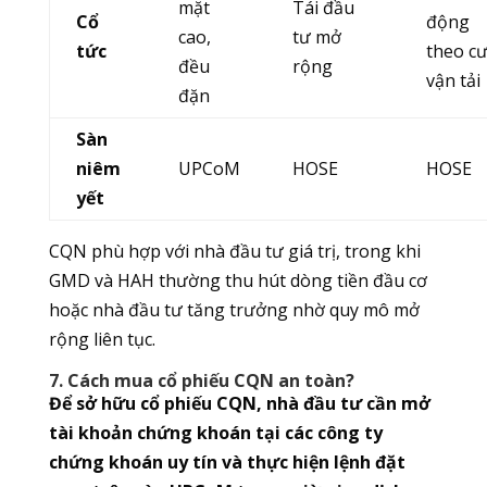
mặt
Tái đầu
Cổ
động
cao,
tư mở
tức
theo c
đều
rộng
vận tải
đặn
Sàn
niêm
UPCoM
HOSE
HOSE
yết
CQN phù hợp với nhà đầu tư giá trị, trong khi
GMD và HAH thường thu hút dòng tiền đầu cơ
hoặc nhà đầu tư tăng trưởng nhờ quy mô mở
rộng liên tục.
7. Cách mua cổ phiếu CQN an toàn?
Để sở hữu cổ phiếu CQN, nhà đầu tư cần mở
tài khoản chứng khoán tại các công ty
chứng khoán uy tín và thực hiện lệnh đặt