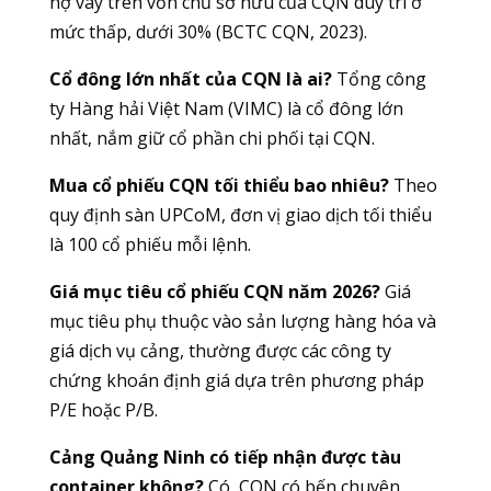
nợ vay trên vốn chủ sở hữu của CQN duy trì ở
mức thấp, dưới 30% (BCTC CQN, 2023).
Cổ đông lớn nhất của CQN là ai?
Tổng công
ty Hàng hải Việt Nam (VIMC) là cổ đông lớn
nhất, nắm giữ cổ phần chi phối tại CQN.
Mua cổ phiếu CQN tối thiểu bao nhiêu?
Theo
quy định sàn UPCoM, đơn vị giao dịch tối thiểu
là 100 cổ phiếu mỗi lệnh.
Giá mục tiêu cổ phiếu CQN năm 2026?
Giá
mục tiêu phụ thuộc vào sản lượng hàng hóa và
giá dịch vụ cảng, thường được các công ty
chứng khoán định giá dựa trên phương pháp
P/E hoặc P/B.
Cảng Quảng Ninh có tiếp nhận được tàu
container không?
Có, CQN có bến chuyên