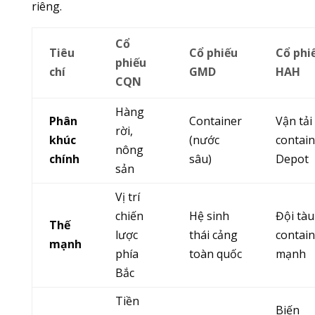
riêng.
Cổ
Tiêu
Cổ phiếu
Cổ phi
phiếu
chí
GMD
HAH
CQN
Hàng
Phân
Container
Vận tải
rời,
khúc
(nước
contain
nông
chính
sâu)
Depot
sản
Vị trí
chiến
Hệ sinh
Đội tàu
Thế
lược
thái cảng
contain
mạnh
phía
toàn quốc
mạnh
Bắc
Tiền
Biến