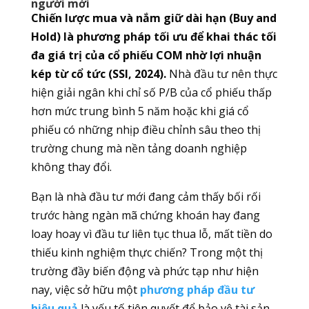
người mới
Chiến lược mua và nắm giữ dài hạn (Buy and
Hold) là phương pháp tối ưu để khai thác tối
đa giá trị của cổ phiếu COM nhờ lợi nhuận
kép từ cổ tức (SSI, 2024).
Nhà đầu tư nên thực
hiện giải ngân khi chỉ số P/B của cổ phiếu thấp
hơn mức trung bình 5 năm hoặc khi giá cổ
phiếu có những nhịp điều chỉnh sâu theo thị
trường chung mà nền tảng doanh nghiệp
không thay đổi.
Bạn là nhà đầu tư mới đang cảm thấy bối rối
trước hàng ngàn mã chứng khoán hay đang
loay hoay vì đầu tư liên tục thua lỗ, mất tiền do
thiếu kinh nghiệm thực chiến? Trong một thị
trường đầy biến động và phức tạp như hiện
nay, việc sở hữu một
phương pháp đầu tư
hiệu quả
là yếu tố tiên quyết để bảo vệ tài sản