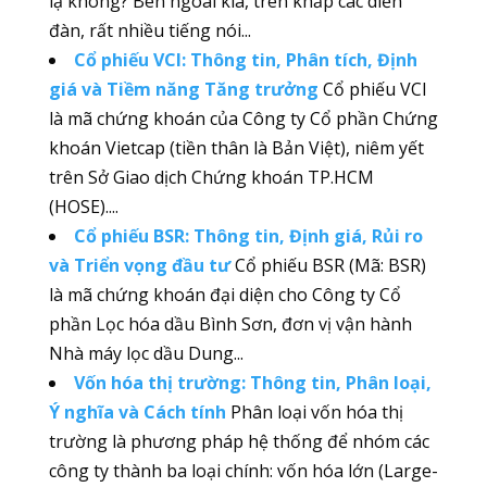
lạ không? Bên ngoài kia, trên khắp các diễn
đàn, rất nhiều tiếng nói...
Cổ phiếu VCI: Thông tin, Phân tích, Định
giá và Tiềm năng Tăng trưởng
Cổ phiếu VCI
là mã chứng khoán của Công ty Cổ phần Chứng
khoán Vietcap (tiền thân là Bản Việt), niêm yết
trên Sở Giao dịch Chứng khoán TP.HCM
(HOSE)....
Cổ phiếu BSR: Thông tin, Định giá, Rủi ro
và Triển vọng đầu tư
Cổ phiếu BSR (Mã: BSR)
là mã chứng khoán đại diện cho Công ty Cổ
phần Lọc hóa dầu Bình Sơn, đơn vị vận hành
Nhà máy lọc dầu Dung...
Vốn hóa thị trường: Thông tin, Phân loại,
Ý nghĩa và Cách tính
Phân loại vốn hóa thị
trường là phương pháp hệ thống để nhóm các
công ty thành ba loại chính: vốn hóa lớn (Large-