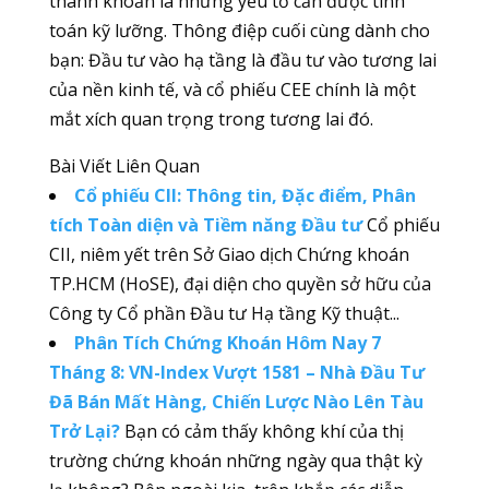
thanh khoản là những yếu tố cần được tính
toán kỹ lưỡng. Thông điệp cuối cùng dành cho
bạn: Đầu tư vào hạ tầng là đầu tư vào tương lai
của nền kinh tế, và cổ phiếu CEE chính là một
mắt xích quan trọng trong tương lai đó.
Bài Viết Liên Quan
Cổ phiếu CII: Thông tin, Đặc điểm, Phân
tích Toàn diện và Tiềm năng Đầu tư
Cổ phiếu
CII, niêm yết trên Sở Giao dịch Chứng khoán
TP.HCM (HoSE), đại diện cho quyền sở hữu của
Công ty Cổ phần Đầu tư Hạ tầng Kỹ thuật...
Phân Tích Chứng Khoán Hôm Nay 7
Tháng 8: VN-Index Vượt 1581 – Nhà Đầu Tư
Đã Bán Mất Hàng, Chiến Lược Nào Lên Tàu
Trở Lại?
Bạn có cảm thấy không khí của thị
trường chứng khoán những ngày qua thật kỳ