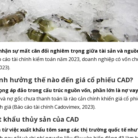
 nhận sự mất cân đối nghiêm trọng giữa tài sản và nguồ
cáo tài chính kiểm toán năm 2023, doanh nghiệp có vốn ch
023).
nh hưởng thế nào đến giá cổ phiếu CAD?
ọng áp đảo trong cấu trúc nguồn vốn, phần lớn là nợ va
y và nợ gốc chưa thanh toán là rào cản chính khiến giá cổ ph
 giá (Báo cáo tài chính Cadovimex, 2023).
t khẩu thủy sản của CAD
 từ việc xuất khẩu tôm sang các thị trường quốc tế như
h gay gắt và chi phí nguyên liệu đầu vào biến động đã làm 