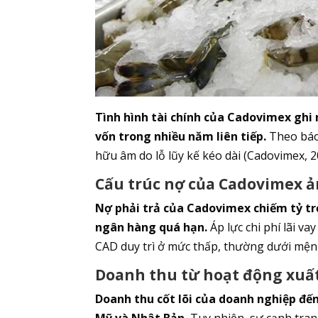
Tình hình tài chính của Cadovimex ghi
vốn trong nhiều năm liên tiếp.
Theo báo 
hữu âm do lỗ lũy kế kéo dài (Cadovimex, 2
Cấu trúc nợ của Cadovimex ả
Nợ phải trả của Cadovimex chiếm tỷ tr
ngân hàng quá hạn.
Áp lực chi phí lãi va
CAD duy trì ở mức thấp, thường dưới mệnh
Doanh thu từ hoạt động xuấ
Doanh thu cốt lõi của doanh nghiệp đến
Mỹ và Nhật Bản.
Tuy nhiên, sự cạnh tran