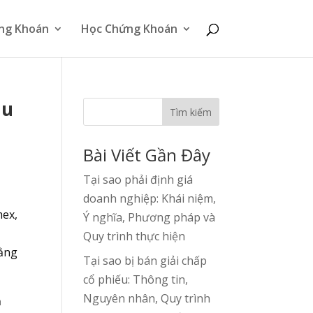
ng Khoán
Học Chứng Khoán
ầu
Tìm kiếm
Bài Viết Gần Đây
Tại sao phải định giá
doanh nghiệp: Khái niệm,
mex,
Ý nghĩa, Phương pháp và
i
Quy trình thực hiện
bằng
Tại sao bị bán giải chấp
cổ phiếu: Thông tin,
Nguyên nhân, Quy trình
ả