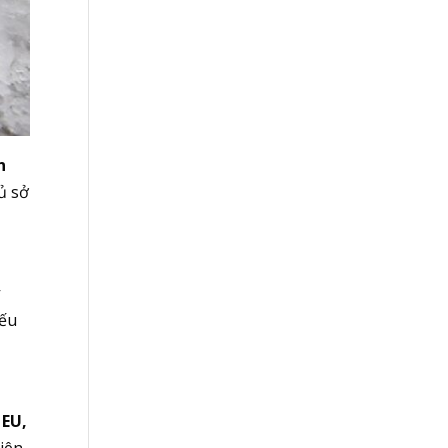
n
ủ sở
y
iếu
 EU,
biên