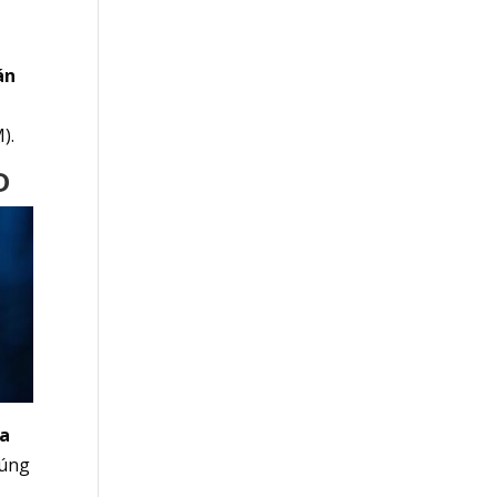
án
).
D
óa
húng