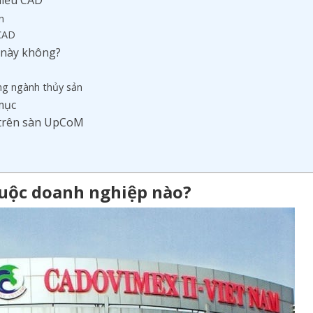
phiếu CAD
n
 CAD
c này không?
ng ngành thủy sản
 mục
 trên sàn UpCoM
thuộc doanh nghiệp nào?