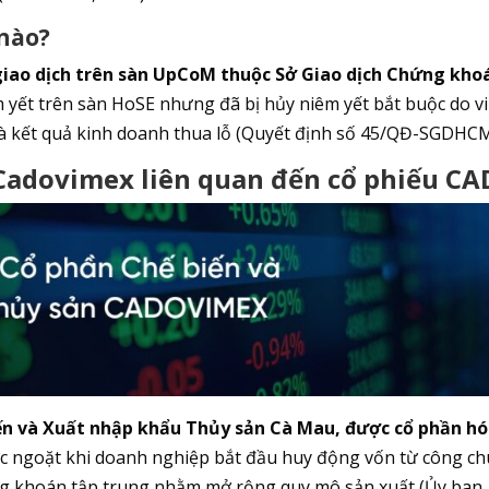
 nào?
giao dịch trên sàn UpCoM thuộc Sở Giao dịch Chứng kho
yết trên sàn HoSE nhưng đã bị hủy niêm yết bắt buộc do vi
và kết quả kinh doanh thua lỗ (Quyết định số 45/QĐ-SGDHCM
 Cadovimex liên quan đến cổ phiếu CA
ến và Xuất nhập khẩu Thủy sản Cà Mau, được cổ phần h
c ngoặt khi doanh nghiệp bắt đầu huy động vốn từ công c
ứng khoán tập trung nhằm mở rộng quy mô sản xuất (Ủy ban