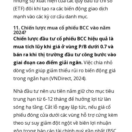
nhưng sự xuất hiện của các quỹ đầu tư chỉ số
(ETF) đôi khi tạo ra các biến động giao dịch
mạnh vào các kỳ cơ cấu danh mục.
11. Chiến lược mua cổ phiếu BCC vào năm
2024?
Chiến lược đầu tư cổ phiếu BCC hiệu quả là
mua tích lũy khi giá ở vùng P/B dưới 0.7 và
bán ra khi thị trường đầu tư công bước vào
giai đoạn cao điểm giải ngân.
Việc chia nhỏ
dòng vốn giúp giảm thiểu rủi ro biến động giá
trong ngắn hạn (VNDirect, 2024).
Nhà đầu tư nên ưu tiên nắm giữ cho mục tiêu
trung hạn từ 6-12 tháng để hưởng lợi từ làn
sóng hạ tầng. Cắt lỗ ngay lập tức, nếu giá cổ
phiếu đóng cửa dưới các vùng hỗ trợ cứng kèm
theo sự suy giảm đột ngột về biên lợi nhuận
gộp trong báo cáo tài chính quý gần nhất (BSC,