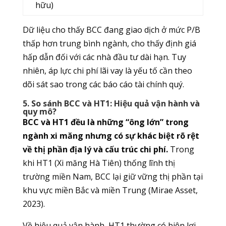
hữu)
Dữ liệu cho thấy BCC đang giao dịch ở mức P/B
thấp hơn trung bình ngành, cho thấy định giá
hấp dẫn đối với các nhà đầu tư dài hạn. Tuy
nhiên, áp lực chi phí lãi vay là yếu tố cần theo
dõi sát sao trong các báo cáo tài chính quý.
5. So sánh BCC và HT1: Hiệu quả vận hành và
quy mô?
BCC và HT1 đều là những “ông lớn” trong
ngành xi măng nhưng có sự khác biệt rõ rệt
về thị phần địa lý và cấu trúc chi phí.
Trong
khi HT1 (Xi măng Hà Tiên) thống lĩnh thị
trường miền Nam, BCC lại giữ vững thị phần tại
khu vực miền Bắc và miền Trung (Mirae Asset,
2023).
Về hiệu quả vận hành, HT1 thường có biên lợi