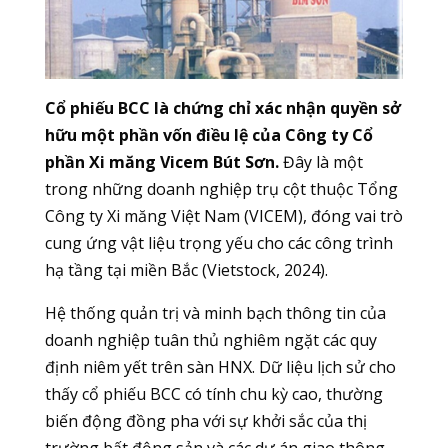
Cổ phiếu BCC là chứng chỉ xác nhận quyền sở
hữu một phần vốn điều lệ của Công ty Cổ
phần Xi măng Vicem Bút Sơn.
Đây là một
trong những doanh nghiệp trụ cột thuộc Tổng
Công ty Xi măng Việt Nam (VICEM), đóng vai trò
cung ứng vật liệu trọng yếu cho các công trình
hạ tầng tại miền Bắc (Vietstock, 2024).
Hệ thống quản trị và minh bạch thông tin của
doanh nghiệp tuân thủ nghiêm ngặt các quy
định niêm yết trên sàn HNX. Dữ liệu lịch sử cho
thấy cổ phiếu BCC có tính chu kỳ cao, thường
biến động đồng pha với sự khởi sắc của thị
trường bất động sản và các dự án giao thông