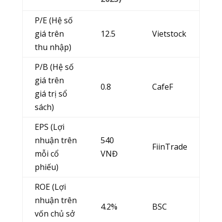
P/E (Hệ số
giá trên
12.5
Vietstock
thu nhập)
P/B (Hệ số
giá trên
0.8
CafeF
giá trị sổ
sách)
EPS (Lợi
nhuận trên
540
FiinTrade
mỗi cổ
VNĐ
phiếu)
ROE (Lợi
nhuận trên
4.2%
BSC
vốn chủ sở