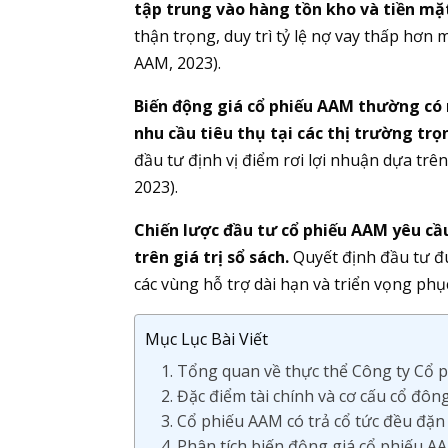
tập trung vào hàng tồn kho và tiền mặ
thận trọng, duy trì tỷ lệ nợ vay thấp hơn
AAM, 2023).
Biến động giá cổ phiếu AAM thường có 
nhu cầu tiêu thụ tại các thị trường tr
đầu tư định vị điểm rơi lợi nhuận dựa trê
2023).
Chiến lược đầu tư cổ phiếu AAM yêu cầu
trên giá trị sổ sách.
Quyết định đầu tư đ
các vùng hỗ trợ dài hạn và triển vọng phụ
Mục Lục Bài Viết
1. Tổng quan về thực thể Công ty Cổ
2. Đặc điểm tài chính và cơ cấu cổ đô
3. Cổ phiếu AAM có trả cổ tức đều đặ
4. Phân tích biến động giá cổ phiếu 