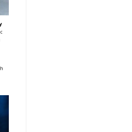
y
ộc
i
nh