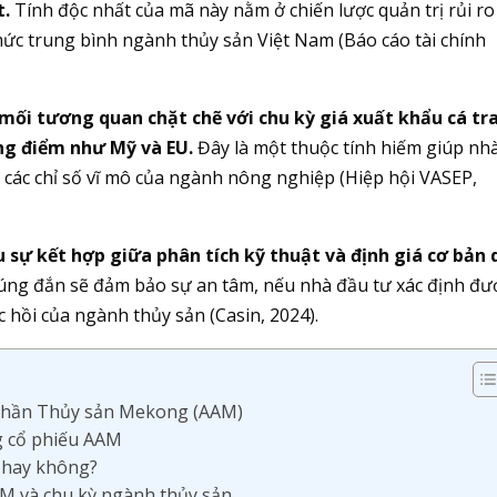
t.
Tính độc nhất của mã này nằm ở chiến lược quản trị rủi ro
 mức trung bình ngành thủy sản Việt Nam (Báo cáo tài chính
mối tương quan chặt chẽ với chu kỳ giá xuất khẩu cá tr
ọng điểm như Mỹ và EU.
Đây là một thuộc tính hiếm giúp nh
n các chỉ số vĩ mô của ngành nông nghiệp (Hiệp hội VASEP,
 sự kết hợp giữa phân tích kỹ thuật và định giá cơ bản
úng đắn sẽ đảm bảo sự an tâm, nếu nhà đầu tư xác định đư
c hồi của ngành thủy sản (Casin, 2024).
 phần Thủy sản Mekong (AAM)
ng cổ phiếu AAM
n hay không?
AAM và chu kỳ ngành thủy sản