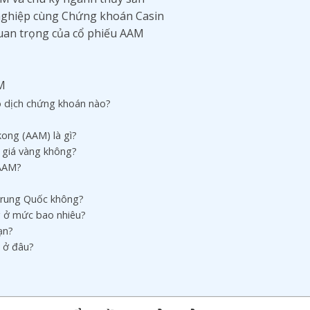
n nghiệp cùng Chứng khoán Casin
 quan trọng của cổ phiếu AAM
AM
o dịch chứng khoán nào?
kong (AAM) là gì?
 giá vàng không?
 AAM?
Trung Quốc không?
g ở mức bao nhiêu?
ạn?
M ở đâu?