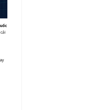
quốc
cải
hay