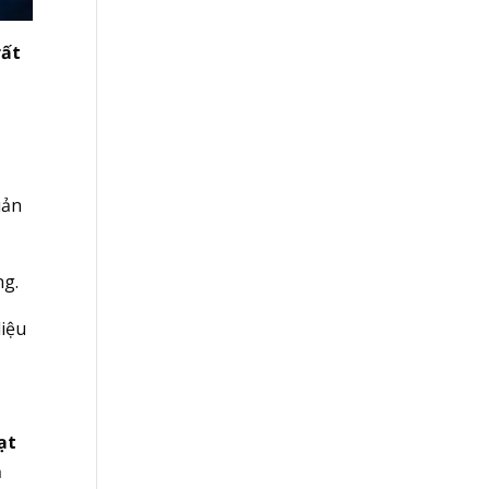
rất
uản
ng.
liệu
ạt
ả