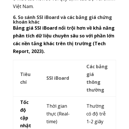
Việt Nam.
6. So sánh SSI iBoard và các bảng giá chứng
khoán khác
Bảng giá SSI iBoard nổi trội hơn về khả năng
phân tích dữ liệu chuyên sâu so với phần lớn
các nền tảng khác trên thị trường (Tech
Report, 2023).
Các bảng
Tiêu
giá
SSI iBoard
chí
thông
thường
Tốc
Thời gian
Thường
độ
thực (Real-
có độ trễ
cập
time)
1-2 giây
nhật