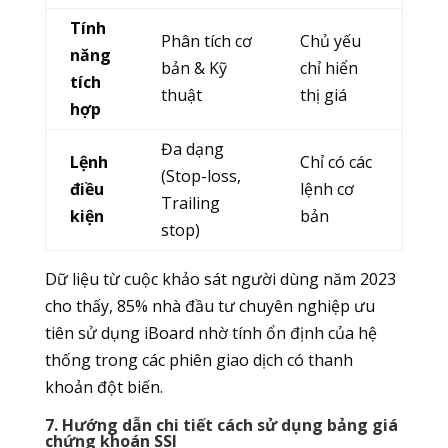
Tính
Phân tích cơ
Chủ yếu
năng
bản & Kỹ
chỉ hiển
tích
thuật
thị giá
hợp
Đa dạng
Lệnh
Chỉ có các
(Stop-loss,
điều
lệnh cơ
Trailing
kiện
bản
stop)
Dữ liệu từ cuộc khảo sát người dùng năm 2023
cho thấy, 85% nhà đầu tư chuyên nghiệp ưu
tiên sử dụng iBoard nhờ tính ổn định của hệ
thống trong các phiên giao dịch có thanh
khoản đột biến.
7. Hướng dẫn chi tiết cách sử dụng bảng giá
chứng khoán SSI