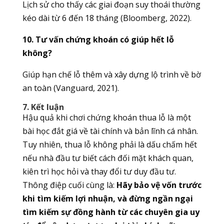
Lịch sử cho thấy các giai đoạn suy thoái thường
kéo dài từ 6 đến 18 tháng (Bloomberg, 2022).
10. Tư vấn chứng khoán có giúp hết lỗ
không?
Giúp hạn chế lỗ thêm và xây dựng lộ trình về bờ
an toàn (Vanguard, 2021).
7. Kết luận
Hậu quả khi chơi chứng khoán thua lỗ là một
bài học đắt giá về tài chính và bản lĩnh cá nhân.
Tuy nhiên, thua lỗ không phải là dấu chấm hết
nếu nhà đầu tư biết cách đối mặt khách quan,
kiên trì học hỏi và thay đổi tư duy đầu tư.
Thông điệp cuối cùng là:
Hãy bảo vệ vốn trước
khi tìm kiếm lợi nhuận, và đừng ngần ngại
tìm kiếm sự đồng hành từ các chuyên gia uy