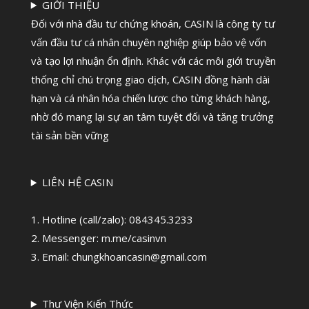
GIỚI THIỆU
Đối với nhà đầu tư chứng khoán, CASIN là công ty tư
vấn đầu tư cá nhân chuyên nghiệp giúp bảo vệ vốn
và tạo lợi nhuận ổn định. Khác với các môi giới truyền
thống chỉ chú trọng giao dịch, CASIN đồng hành dài
hạn và cá nhân hóa chiến lược cho từng khách hàng,
nhờ đó mang lại sự an tâm tuyệt đối và tăng trưởng
tài sản bền vững
LIÊN HỆ CASIN
1. Hotline (call/zalo):
084345.3233
2. Messenger: m.me/casinvn
3. Email: chungkhoancasin@gmail.com
Thư Viện Kiến Thức