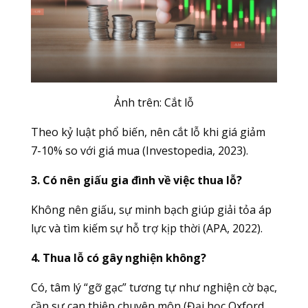
Ảnh trên: C
ắt lỗ
Theo kỷ luật phổ biến, nên cắt lỗ khi giá giảm
7-10% so với giá mua (Investopedia, 2023).
3. Có nên giấu gia đình về việc thua lỗ?
Không nên giấu, sự minh bạch giúp giải tỏa áp
lực và tìm kiếm sự hỗ trợ kịp thời (APA, 2022).
4. Thua lỗ có gây nghiện không?
Có, tâm lý “gỡ gạc” tương tự như nghiện cờ bạc,
cần sự can thiệp chuyên môn (Đại học Oxford,