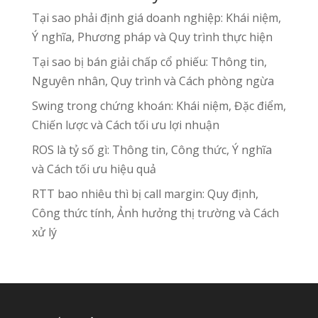
Tại sao phải định giá doanh nghiệp: Khái niệm,
Ý nghĩa, Phương pháp và Quy trình thực hiện
Tại sao bị bán giải chấp cổ phiếu: Thông tin,
Nguyên nhân, Quy trình và Cách phòng ngừa
Swing trong chứng khoán: Khái niệm, Đặc điểm,
Chiến lược và Cách tối ưu lợi nhuận
ROS là tỷ số gì: Thông tin, Công thức, Ý nghĩa
và Cách tối ưu hiệu quả
RTT bao nhiêu thì bị call margin: Quy định,
Công thức tính, Ảnh hưởng thị trường và Cách
xử lý