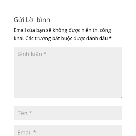
Gửi Lời bình
Email của bạn sẽ không được hiển thị công
khai.
Các trường bắt buộc được đánh dấu
*