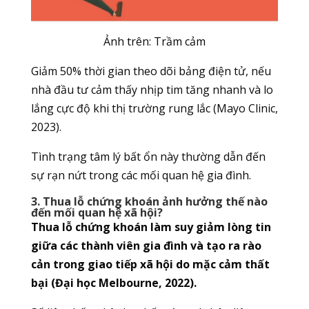
Ảnh trên: Trầm cảm
Giảm 50% thời gian theo dõi bảng điện tử, nếu
nhà đầu tư cảm thấy nhịp tim tăng nhanh và lo
lắng cực độ khi thị trường rung lắc (Mayo Clinic,
2023).
Tình trạng tâm lý bất ổn này thường dẫn đến
sự rạn nứt trong các mối quan hệ gia đình.
3. Thua lỗ chứng khoán ảnh hưởng thế nào
đến mối quan hệ xã hội?
Thua lỗ chứng khoán làm suy giảm lòng tin
giữa các thành viên gia đình và tạo ra rào
cản trong giao tiếp xã hội do mặc cảm thất
bại (Đại học Melbourne, 2022).