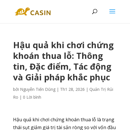
Hậu quả khi chơi chứng
khoán thua lỗ: Thông
tin, Đặc điểm, Tác động
và Giải pháp khắc phục
bởi
Nguyễn Tiến Dũng
|
Th1 28, 2026
|
Quản Trị Rủi
Ro
|
0 Lời bình
Hậu quả khi chơi chứng khoán thua lỗ là trạng
thái sụt giảm giá trị tài sản ròng so với vốn đầu