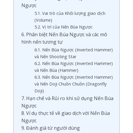
Ngược
5.1. Vai trò của Khối lượng giao dịch
(Volume)
5.2. Vị trí của Nến Búa Ngược
6. Phân biệt Nến Búa Ngược và các mô
hình nến tương tự
6.1. Nến Búa Ngược (Inverted Hammer)
và Nến Shooting Star
6.2. Nến Búa Ngược (Inverted Hammer)
và Nến Búa (Hammer)
6.3. Nến Búa Ngược (Inverted Hammer)
và Nến Doji Chuồn Chuồn (Dragonfly
Doji)
7. Hạn chế và Rủi ro khi sử dụng Nến Búa
Ngược
8. Ví dụ thực tế về giao dịch với Nến Búa
Ngược
9. Đánh giá từ người dùng