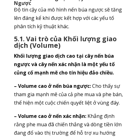
Ngược
Độ tin cậy của mô hình nến búa ngược sẽ tăng
lên đáng kể khi được kết hợp với các yếu tố
phân tích kỹ thuật khác.
5.1. Vai trò của Khối lượng giao
dịch (Volume)
Khối lượng giao dịch cao tại cây nến búa
ngược và cây nến xác nhận là một yếu tố
củng cố mạnh mẽ cho tín hiệu đảo chiều.
– Volume cao ở nến búa ngược:
Cho thấy sự
tham gia mạnh mẽ của cả phe mua và phe bán,
thể hiện một cuộc chiến quyết liệt ở vùng đáy.
– Volume cao ở nến xác nhận:
Khẳng định
rằng phe mua đã chiến thắng và dòng tiền lớn
đang đổ vào thị trường để hỗ trợ xu hướng