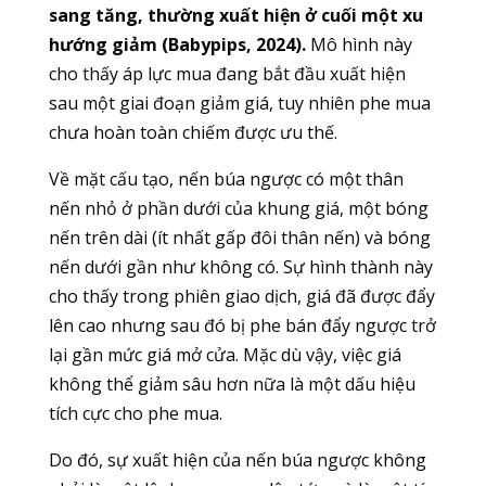
sang tăng, thường xuất hiện ở cuối một xu
hướng giảm (Babypips, 2024).
Mô hình này
cho thấy áp lực mua đang bắt đầu xuất hiện
sau một giai đoạn giảm giá, tuy nhiên phe mua
chưa hoàn toàn chiếm được ưu thế.
Về mặt cấu tạo, nến búa ngược có một thân
nến nhỏ ở phần dưới của khung giá, một bóng
nến trên dài (ít nhất gấp đôi thân nến) và bóng
nến dưới gần như không có. Sự hình thành này
cho thấy trong phiên giao dịch, giá đã được đẩy
lên cao nhưng sau đó bị phe bán đẩy ngược trở
lại gần mức giá mở cửa. Mặc dù vậy, việc giá
không thể giảm sâu hơn nữa là một dấu hiệu
tích cực cho phe mua.
Do đó, sự xuất hiện của nến búa ngược không