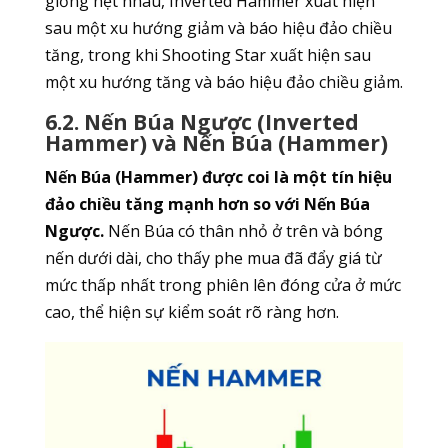
giống hệt nhau, Inverted Hammer xuất hiện
sau một xu hướng giảm và báo hiệu đảo chiều
tăng, trong khi Shooting Star xuất hiện sau
một xu hướng tăng và báo hiệu đảo chiều giảm.
6.2. Nến Búa Ngược (Inverted
Hammer) và Nến Búa (Hammer)
Nến Búa (Hammer) được coi là một tín hiệu
đảo chiều tăng mạnh hơn so với Nến Búa
Ngược.
Nến Búa có thân nhỏ ở trên và bóng
nến dưới dài, cho thấy phe mua đã đẩy giá từ
mức thấp nhất trong phiên lên đóng cửa ở mức
cao, thể hiện sự kiểm soát rõ ràng hơn.