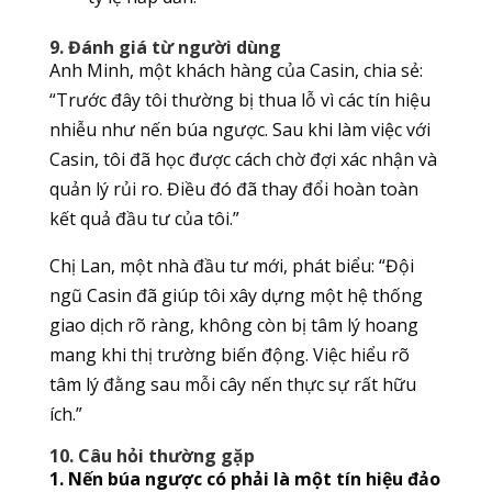
9. Đánh giá từ người dùng
Anh Minh, một khách hàng của Casin, chia sẻ:
“Trước đây tôi thường bị thua lỗ vì các tín hiệu
nhiễu như nến búa ngược. Sau khi làm việc với
Casin, tôi đã học được cách chờ đợi xác nhận và
quản lý rủi ro. Điều đó đã thay đổi hoàn toàn
kết quả đầu tư của tôi.”
Chị Lan, một nhà đầu tư mới, phát biểu: “Đội
ngũ Casin đã giúp tôi xây dựng một hệ thống
giao dịch rõ ràng, không còn bị tâm lý hoang
mang khi thị trường biến động. Việc hiểu rõ
tâm lý đằng sau mỗi cây nến thực sự rất hữu
ích.”
10. Câu hỏi thường gặp
1. Nến búa ngược có phải là một tín hiệu đảo