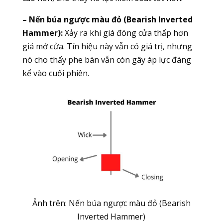
– Nến búa ngược màu đỏ (Bearish Inverted
Hammer):
Xảy ra khi giá đóng cửa thấp hơn
giá mở cửa. Tín hiệu này vẫn có giá trị, nhưng
nó cho thấy phe bán vẫn còn gây áp lực đáng
kể vào cuối phiên.
Ảnh trên: Nến búa ngược màu đỏ (Bearish
Inverted Hammer)