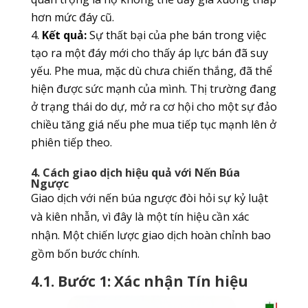
hơn mức đáy cũ.
Kết quả:
Sự thất bại của phe bán trong việc
tạo ra một đáy mới cho thấy áp lực bán đã suy
yếu. Phe mua, mặc dù chưa chiến thắng, đã thể
hiện được sức mạnh của mình. Thị trường đang
ở trạng thái do dự, mở ra cơ hội cho một sự đảo
chiều tăng giá nếu phe mua tiếp tục mạnh lên ở
phiên tiếp theo.
4. Cách giao dịch hiệu quả với Nến Búa
Ngược
Giao dịch với nến búa ngược đòi hỏi sự kỷ luật
và kiên nhẫn, vì đây là một tín hiệu cần xác
nhận. Một chiến lược giao dịch hoàn chỉnh bao
gồm bốn bước chính.
4.1. Bước 1: Xác nhận Tín hiệu