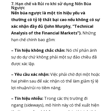
7. Hạn chế và Rủi ro khi sử dụng Nến Búa
Ngược
Nến búa ngược là một tín hiệu yếu và
thường có tỷ lệ thất bại cao nếu không có sự
xác nhận đầy đủ (John Murphy, “Technical
Analysis of the Financial Markets”).
Những
hạn chế chính bao gồm:
– Tín hiệu không chắc chắn:
Nó chỉ phản ánh
sự do dự chứ không phải một sự đảo chiều đã
được xác lập.
– Yêu cầu xác nhận:
Việc phải chờ đợi một hoặc
hai phiên sau để xác nhận có thể làm giảm tỷ lệ
lợi nhuận/rủi ro tiềm năng.
– Tín hiệu nhiễu:
Trong các thị trường đi
ngang (sideways), mô hình này có thể xuất hiện