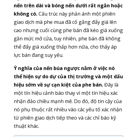
nến trên dài và bóng nến dưới rất ngắn hoặc
không có.
Cấu trúc này phản ánh một phiên
giao dịch mà phe mua đã cố gắng đẩy giá lên
cao nhưng cuối cùng phe bán đã kéo giá xuống
gần mức mở cửa, tuy nhiên, phe bán đã không
thể đẩy giá xuống thấp hơn nữa, cho thấy áp
lực bán đang suy yếu.
Ý nghĩa của nến búa ngược nằm ở việc nó
thể hiện sự do dự của thị trường và một dấu
hiệu sớm về sự cạn kiệt của phe bán.
Đây là
một tín hiệu cảnh báo thay vì một tín hiệu xác
nhận đảo chiều mạnh mẽ. Do đó, độ tin cậy của
nó phụ thuộc rất nhiều vào các yếu tố xác nhận
từ phiên giao dịch tiếp theo và các chỉ báo kỹ
thuật khác.