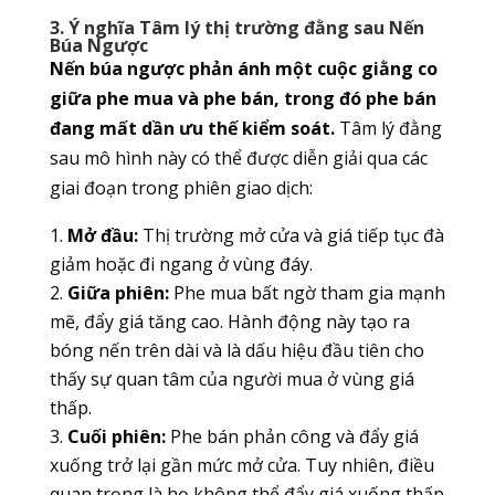
3. Ý nghĩa Tâm lý thị trường đằng sau Nến
Búa Ngược
Nến búa ngược phản ánh một cuộc giằng co
giữa phe mua và phe bán, trong đó phe bán
đang mất dần ưu thế kiểm soát.
Tâm lý đằng
sau mô hình này có thể được diễn giải qua các
giai đoạn trong phiên giao dịch:
Mở đầu:
Thị trường mở cửa và giá tiếp tục đà
giảm hoặc đi ngang ở vùng đáy.
Giữa phiên:
Phe mua bất ngờ tham gia mạnh
mẽ, đẩy giá tăng cao. Hành động này tạo ra
bóng nến trên dài và là dấu hiệu đầu tiên cho
thấy sự quan tâm của người mua ở vùng giá
thấp.
Cuối phiên:
Phe bán phản công và đẩy giá
xuống trở lại gần mức mở cửa. Tuy nhiên, điều
quan trọng là họ không thể đẩy giá xuống thấp