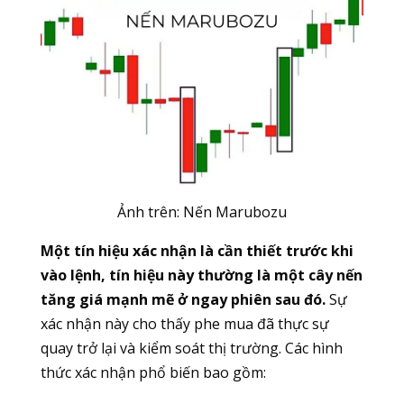
Ảnh trên: Nến Marubozu
Một tín hiệu xác nhận là cần thiết trước khi
vào lệnh, tín hiệu này thường là một cây nến
tăng giá mạnh mẽ ở ngay phiên sau đó.
Sự
xác nhận này cho thấy phe mua đã thực sự
quay trở lại và kiểm soát thị trường. Các hình
thức xác nhận phổ biến bao gồm: