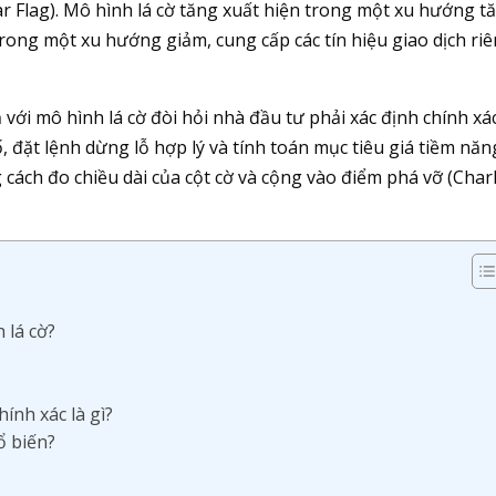
ear Flag). Mô hình lá cờ tăng xuất hiện trong một xu hướng t
rong một xu hướng giảm, cung cấp các tín hiệu giao dịch ri
 với mô hình lá cờ đòi hỏi nhà đầu tư phải xác định chính xá
 đặt lệnh dừng lỗ hợp lý và tính toán mục tiêu giá tiềm năn
ách đo chiều dài của cột cờ và cộng vào điểm phá vỡ (Char
 lá cờ?
ính xác là gì?
ổ biến?