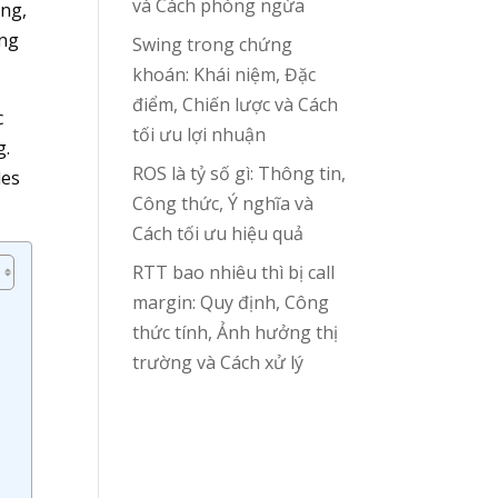
và Cách phòng ngừa
ăng,
êng
Swing trong chứng
khoán: Khái niệm, Đặc
điểm, Chiến lược và Cách
c
tối ưu lợi nhuận
g.
ROS là tỷ số gì: Thông tin,
les
Công thức, Ý nghĩa và
Cách tối ưu hiệu quả
RTT bao nhiêu thì bị call
margin: Quy định, Công
thức tính, Ảnh hưởng thị
trường và Cách xử lý