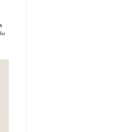
n
cấu