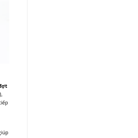
 đợt
),
tiếp
giúp