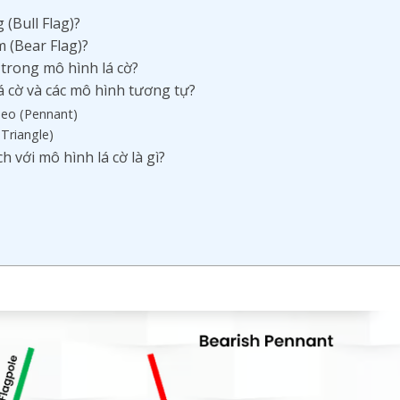
 (Bull Flag)?
m (Bear Flag)?
ì trong mô hình lá cờ?
á cờ và các mô hình tương tự?
heo (Pennant)
(Triangle)
h với mô hình lá cờ là gì?