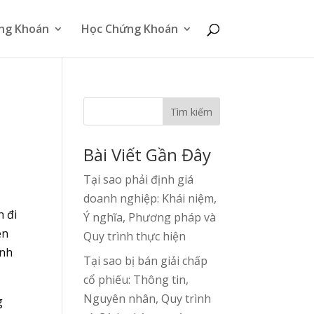
ng Khoán
Học Chứng Khoán
Tìm kiếm
Bài Viết Gần Đây
Tại sao phải định giá
doanh nghiệp: Khái niệm,
h đi
Ý nghĩa, Phương pháp và
ên
Quy trình thực hiện
ình
Tại sao bị bán giải chấp
cổ phiếu: Thông tin,
Nguyên nhân, Quy trình
g