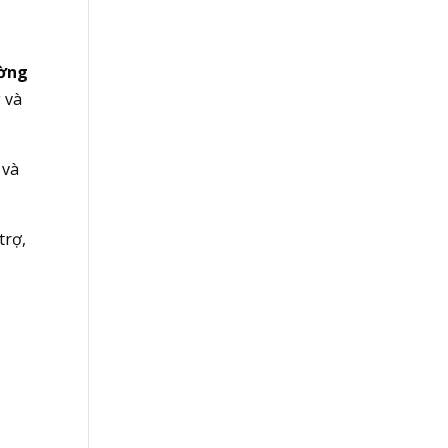
ường
 và
 và
trợ,