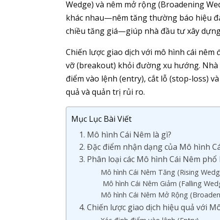
Wedge) và nêm mở rộng (Broadening Wedge
khác nhau—nêm tăng thường báo hiệu đảo
chiều tăng giá—giúp nhà đầu tư xây dựng
Chiến lược giao dịch với mô hình cái nêm 
vỡ (breakout) khỏi đường xu hướng. Nhà đ
điểm vào lệnh (entry), cắt lỗ (stop-loss) v
quả và quản trị rủi ro.
Mục Lục Bài Viết
1. Mô hình Cái Nêm là gì?
2. Đặc điểm nhận dạng của Mô hình Cá
3. Phân loại các Mô hình Cái Nêm phổ 
Mô hình Cái Nêm Tăng (Rising Wedg
Mô hình Cái Nêm Giảm (Falling Wed
Mô hình Cái Nêm Mở Rộng (Broade
4. Chiến lược giao dịch hiệu quả với 