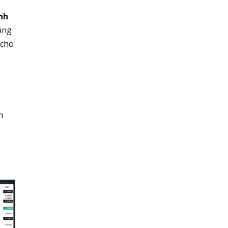
nh
tăng
 cho
n
i