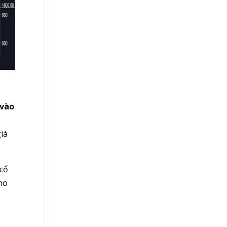
 vào
giá
 cổ
ho