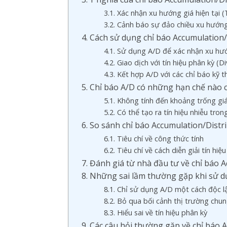
3.1. Xác nhận xu hướng giá hiện tại 
3.2. Cảnh báo sự đảo chiều xu hướn
4. Cách sử dụng chỉ báo Accumulation/
4.1. Sử dụng A/D để xác nhận xu hư
4.2. Giao dịch với tín hiệu phân kỳ (D
4.3. Kết hợp A/D với các chỉ báo kỹ 
5. Chỉ báo A/D có những hạn chế nào c
5.1. Không tính đến khoảng trống giá
5.2. Có thể tạo ra tín hiệu nhiễu tro
6. So sánh chỉ báo Accumulation/Dist
6.1. Tiêu chí về công thức tính
6.2. Tiêu chí về cách diễn giải tín hiệu
7. Đánh giá từ nhà đầu tư về chỉ báo 
8. Những sai lầm thường gặp khi sử dụ
8.1. Chỉ sử dụng A/D một cách độc l
8.2. Bỏ qua bối cảnh thị trường chu
8.3. Hiểu sai về tín hiệu phân kỳ
9. Các câu hỏi thường gặp về chỉ báo 