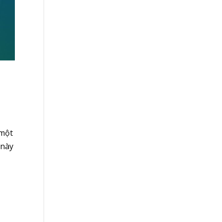
 một
 này
u