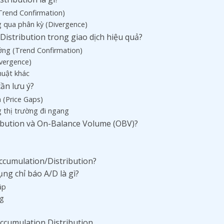
(Trend Confirmation)
g qua phân kỳ (Divergence)
Distribution trong giao dịch hiệu quả?
ớng (Trend Confirmation)
ivergence)
thuật khác
ần lưu ý?
 (Price Gaps)
ng thị trường đi ngang
ribution và On-Balance Volume (OBV)?
Accumulation/Distribution?
ng chỉ báo A/D là gì?
ập
ng
Accumulation Distribution