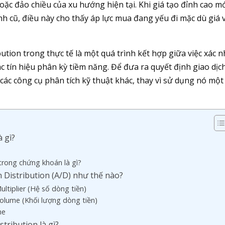
ặc đảo chiều của xu hướng hiện tại. Khi giá tạo đỉnh cao m
 cũ, điều này cho thấy áp lực mua đang yếu đi mặc dù giá 
ution trong thực tế là một quá trình kết hợp giữa việc xác 
c tín hiệu phân kỳ tiềm năng. Để đưa ra quyết định giao dịc
 các công cụ phân tích kỹ thuật khác, thay vì sử dụng nó một
à gì?
 trong chứng khoán là gì?
n Distribution (A/D) như thế nào?
ltiplier (Hệ số dòng tiền)
Volume (Khối lượng dòng tiền)
ne
tribution là gì?