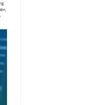
ng.
iên,
à