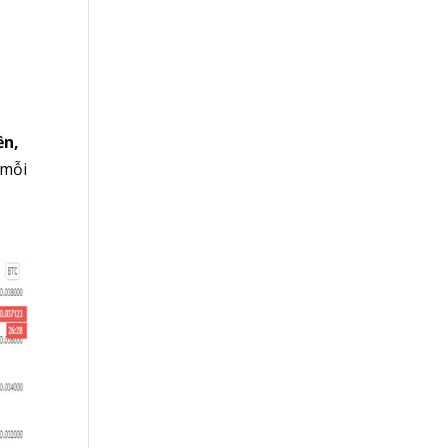
ền,
 mỗi