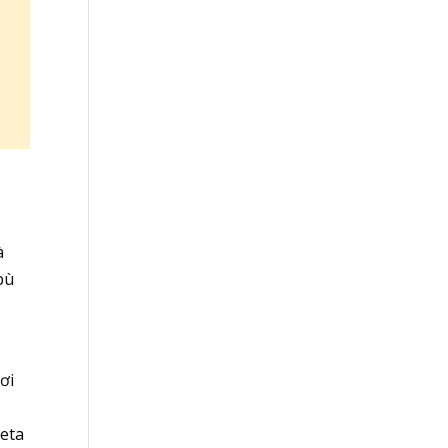
à
bù
ơi
beta