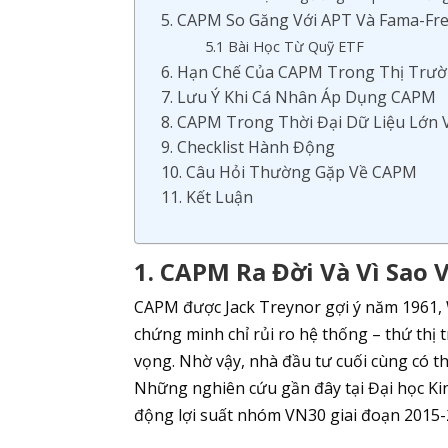
5. CAPM So Găng Với APT Và Fama-Fr
5.1 Bài Học Từ Quỹ ETF
6. Hạn Chế Của CAPM Trong Thị Trườ
7. Lưu Ý Khi Cá Nhân Áp Dụng CAPM
8. CAPM Trong Thời Đại Dữ Liệu Lớn 
9. Checklist Hành Động
10. Câu Hỏi Thường Gặp Về CAPM
11. Kết Luận
1. CAPM Ra Đời Và Vì Sao
CAPM được Jack Treynor gợi ý năm 1961, 
chứng minh chỉ rủi ro hệ thống – thứ thị 
vọng. Nhờ vậy, nhà đầu tư cuối cùng có thư
Những nghiên cứu gần đây tại Đại học Kin
động lợi suất nhóm VN30 giai đoạn 2015-2