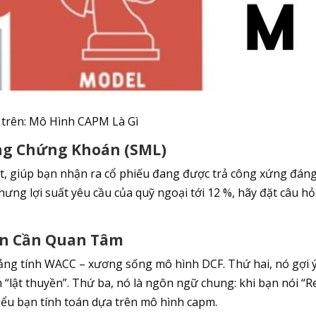
 trên: Mô Hình CAPM Là Gì
ng Chứng Khoán (SML)
uất, giúp bạn nhận ra cổ phiếu đang được trả công xứng đán
ưng lợi suất yêu cầu của quỹ ngoại tới 12 %, hãy đặt câu hỏi
hân Cần Quan Tâm
ảng tính WACC – xương sống mô hình DCF. Thứ hai, nó gợi 
 “lật thuyền”. Thứ ba, nó là ngôn ngữ chung: khi bạn nói “R
hiểu bạn tính toán dựa trên mô hình capm.