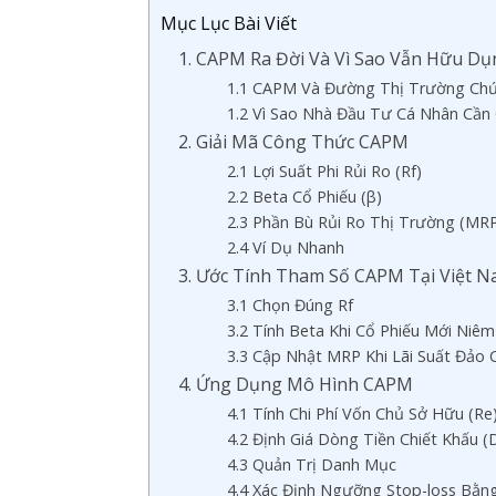
Mục Lục Bài Viết
1. CAPM Ra Đời Và Vì Sao Vẫn Hữu Dụ
1.1 CAPM Và Đường Thị Trường Ch
1.2 Vì Sao Nhà Đầu Tư Cá Nhân Cầ
2. Giải Mã Công Thức CAPM
2.1 Lợi Suất Phi Rủi Ro (Rf)
2.2 Beta Cổ Phiếu (β)
2.3 Phần Bù Rủi Ro Thị Trường (MR
2.4 Ví Dụ Nhanh
3. Ước Tính Tham Số CAPM Tại Việt 
3.1 Chọn Đúng Rf
3.2 Tính Beta Khi Cổ Phiếu Mới Niêm
3.3 Cập Nhật MRP Khi Lãi Suất Đảo 
4. Ứng Dụng Mô Hình CAPM
4.1 Tính Chi Phí Vốn Chủ Sở Hữu (Re
4.2 Định Giá Dòng Tiền Chiết Khấu (
4.3 Quản Trị Danh Mục
4.4 Xác Định Ngưỡng Stop-loss Bằ