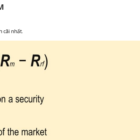
PM
 cãi nhất.