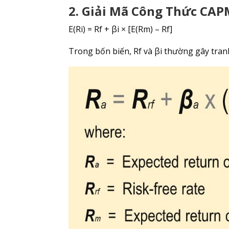
2. Giải Mã Công Thức CA
E(Ri) = Rf + βi × [E(Rm) – Rf]
Trong bốn biến, Rf và βi thường gây tranh