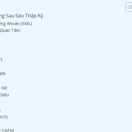
ng Sau Sáu Thập Kỷ
ứng Khoán (SML)
n Quan Tâm
P)
Nam
 Yết
Chiều
)
DCF)
ng CAPM