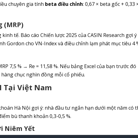
hiều chuyên gia tính
beta điều chỉnh
: 0,67 × beta gốc + 0,33 
g (MRP)
g kinh tế. Báo cáo Chiến lược 2025 của CASIN Research gợi ý
nh Gordon cho VN-Index và điều chỉnh lạm phát mục tiêu 4 
, MRP 7,5 % → Re = 11,58 %. Nếu bảng Excel của bạn trước đó
i hàng chục nghìn đồng mỗi cổ phiếu.
 Tại Việt Nam
khoán Hà Nội gợi ý: nhà đầu tư ngắn hạn dưới một năm có t
 điểm bù thanh khoản 0,3-0,5 %.
ới Niêm Yết