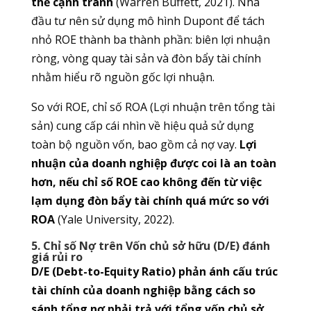
thế cạnh tranh
(Warren Buffett, 2021). Nhà
đầu tư nên sử dụng mô hình Dupont để tách
nhỏ ROE thành ba thành phần: biên lợi nhuận
ròng, vòng quay tài sản và đòn bẩy tài chính
nhằm hiểu rõ nguồn gốc lợi nhuận.
So với ROE, chỉ số ROA (Lợi nhuận trên tổng tài
sản) cung cấp cái nhìn về hiệu quả sử dụng
toàn bộ nguồn vốn, bao gồm cả nợ vay.
Lợi
nhuận của doanh nghiệp được coi là an toàn
hơn, nếu chỉ số ROE cao không đến từ việc
lạm dụng đòn bẩy tài chính quá mức so với
ROA
(Yale University, 2022).
5. Chỉ số Nợ trên Vốn chủ sở hữu (D/E) đánh
giá rủi ro
D/E (Debt-to-Equity Ratio) phản ánh cấu trúc
tài chính của doanh nghiệp bằng cách so
sánh tổng nợ phải trả với tổng vốn chủ sở