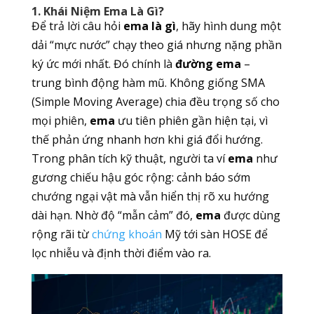
1. Khái Niệm Ema Là Gì?
Để trả lời câu hỏi
ema là gì
, hãy hình dung một
dải “mực nước” chạy theo giá nhưng nặng phần
ký ức mới nhất. Đó chính là
đường ema
–
trung bình động hàm mũ. Không giống SMA
(Simple Moving Average) chia đều trọng số cho
mọi phiên,
ema
ưu tiên phiên gần hiện tại, vì
thế phản ứng nhanh hơn khi giá đổi hướng.
Trong phân tích kỹ thuật, người ta ví
ema
như
gương chiếu hậu góc rộng: cảnh báo sớm
chướng ngại vật mà vẫn hiển thị rõ xu hướng
dài hạn. Nhờ độ “mẫn cảm” đó,
ema
được dùng
rộng rãi từ
chứng khoán
Mỹ tới sàn HOSE để
lọc nhiễu và định thời điểm vào ra.