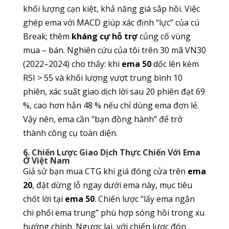
khối lượng cạn kiệt, khả năng giá sắp hồi. Việc
ghép ema với MACD giúp xác định “lực” của cú
Break; thêm
kháng cự hỗ trợ
củng cố vùng
mua – bán. Nghiên cứu của tôi trên 30 mã VN30
(2022–2024) cho thấy: khi
ema 50
dốc lên kèm
RSI > 55 và khối lượng vượt trung bình 10
phiên, xác suất giao dịch lời sau 20 phiên đạt 69
%, cao hơn hẳn 48 % nếu chỉ dùng ema đơn lẻ.
Vậy nên, ema cần “bạn đồng hành” để trở
thành công cụ toàn diện.
6. Chiến Lược Giao Dịch Thực Chiến Với Ema
Ở Việt Nam
Giả sử bạn mua CTG khi giá đóng cửa trên
ema
20
, đặt dừng lỗ ngay dưới ema này, mục tiêu
chốt lời tại
ema 50
. Chiến lược “lấy ema ngắn
chi phối ema trung” phù hợp sóng hồi trong xu
hướng chính. Ngược lại, với chiến lược đón