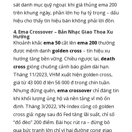
sát danh mục quỹ ngoại: khi giá thủng ema 200
trên khung ngày, phần lớn họ hạ tỷ trọng – dấu
hiệu cho thấy tín hiệu bán không phải lời đồn.
4. Ema Crossover – Bản Nhạc Giao Thoa Xu
Hướng
Khoảnh khắc
ema 50
cắt lên
ema 200
thường
được mệnh danh
golden cross
– tín hiệu xu
hướng tăng bền vững. Chiều ngược lại,
death
cross
gióng chuông cảnh báo giảm dài hạn.
Tháng 11/2023, VHM xuất hiện golden cross,
giá từ 43 000 đ lên 56 000 đ trong chín tuần.
Nhưng đừng quên,
ema crossover
chỉ đáng tin
khi khối lượng ủng hộ và nền tảng vĩ mô ổn
định. Tháng 3/2022, VN-Index cũng có golden
cross giả: ngay sau đó Fed tăng lãi suất, chỉ số
“đổ đèo” 200 điểm. Bài học rút ra – đừng bỏ
qua bức tranh lớn chỉ vì hai đường cong giao