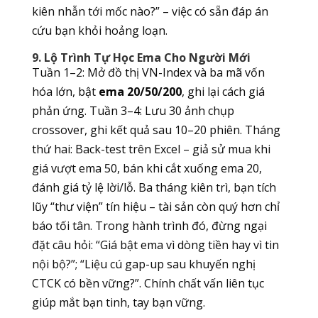
kiên nhẫn tới mốc nào?” – việc có sẵn đáp án
cứu bạn khỏi hoảng loạn.
9. Lộ Trình Tự Học Ema Cho Người Mới
Tuần 1–2: Mở đồ thị VN-Index và ba mã vốn
hóa lớn, bật
ema 20/50/200
, ghi lại cách giá
phản ứng. Tuần 3–4: Lưu 30 ảnh chụp
crossover, ghi kết quả sau 10–20 phiên. Tháng
thứ hai: Back-test trên Excel – giả sử mua khi
giá vượt ema 50, bán khi cắt xuống ema 20,
đánh giá tỷ lệ lời/lỗ. Ba tháng kiên trì, bạn tích
lũy “thư viện” tín hiệu – tài sản còn quý hơn chỉ
báo tối tân. Trong hành trình đó, đừng ngại
đặt câu hỏi: “Giá bật ema vì dòng tiền hay vì tin
nội bộ?”; “Liệu cú gap-up sau khuyến nghị
CTCK có bền vững?”. Chính chất vấn liên tục
giúp mắt bạn tinh, tay bạn vững.