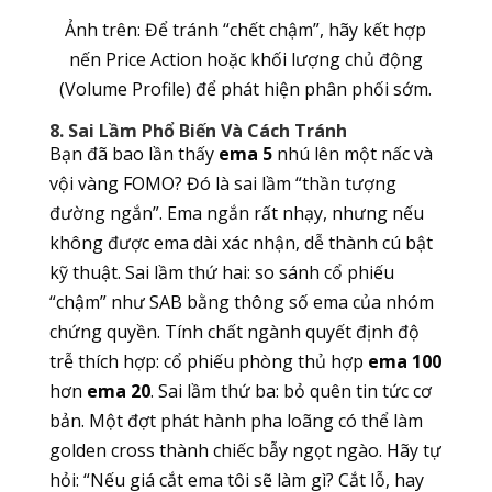
Ảnh trên: Để tránh “chết chậm”, hãy kết hợp
nến Price Action hoặc khối lượng chủ động
(Volume Profile) để phát hiện phân phối sớm.
8. Sai Lầm Phổ Biến Và Cách Tránh
Bạn đã bao lần thấy
ema 5
nhú lên một nấc và
vội vàng FOMO? Đó là sai lầm “thần tượng
đường ngắn”. Ema ngắn rất nhạy, nhưng nếu
không được ema dài xác nhận, dễ thành cú bật
kỹ thuật. Sai lầm thứ hai: so sánh cổ phiếu
“chậm” như SAB bằng thông số ema của nhóm
chứng quyền. Tính chất ngành quyết định độ
trễ thích hợp: cổ phiếu phòng thủ hợp
ema 100
hơn
ema 20
. Sai lầm thứ ba: bỏ quên tin tức cơ
bản. Một đợt phát hành pha loãng có thể làm
golden cross thành chiếc bẫy ngọt ngào. Hãy tự
hỏi: “Nếu giá cắt ema tôi sẽ làm gì? Cắt lỗ, hay