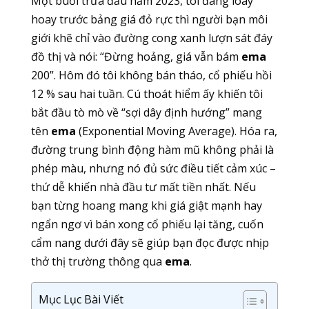
Một buổi trưa đầu năm 2023, tôi đang loay
hoay trước bảng giá đỏ rực thì người bạn môi
giới khẽ chỉ vào đường cong xanh lượn sát đáy
đồ thị và nói: “Đừng hoảng, giá vẫn bám
ema
200”. Hôm đó tôi không bán tháo, cổ phiếu hồi
12 % sau hai tuần. Cú thoát hiểm ấy khiến tôi
bắt đầu tò mò về “sợi dây định hướng” mang
tên
ema
(Exponential Moving Average). Hóa ra,
đường trung bình động hàm mũ không phải là
phép màu, nhưng nó đủ sức điều tiết cảm xúc –
thứ dễ khiến nhà đầu tư mất tiền nhất. Nếu
bạn từng hoang mang khi giá giật mạnh hay
ngẩn ngơ vì bán xong cổ phiếu lại tăng, cuốn
cẩm nang dưới đây sẽ giúp bạn đọc được nhịp
thở thị trường thông qua
ema
.
Mục Lục Bài Viết