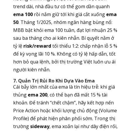
trend dài, nhà đầu tư có thể gom dần quanh
ema 100
rồi nắm giữ tới khi giá cắt xuống
ema
50
. Tháng 1/2025, nhóm ngân hàng bùng nổ:
MBB bật khỏi ema 100 tuần, đạt lợi nhuận 25 %
sau ba tháng cho ai kiên nhẫn. Bí quyết nằm ở
tỷ lệ
risk/reward
tối thiểu 1:2: chấp nhận lỗ 5 %
để kỳ vọng lãi 10 %. Không có tỷ lệ hấp dẫn, tốt
hơn bỏ qua lệnh, bởi thị trường Việt luôn ưu ái
người kiên nhẫn.
7. Quản Trị Rủi Ro Khi Dựa Vào Ema
Cái bẫy lớn nhất của ema là tín hiệu trễ: khi giá
thủng
ema 200
, có thể bạn đã mất 15 % tài
khoản. Để tránh “chết chậm”, hãy kết hợp nến
Price Action hoặc khối lượng chủ động (Volume
Profile) để phát hiện phân phối sớm. Trong thị
trường
sideway
, ema xoắn lại như dây điện rối,