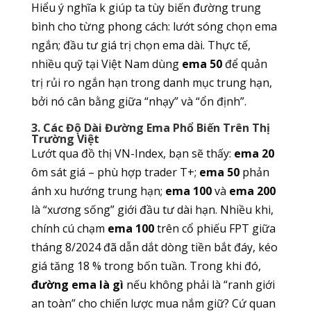
Hiểu ý nghĩa k giúp ta tùy biến đường trung
bình cho từng phong cách: lướt sóng chọn ema
ngắn; đầu tư giá trị chọn ema dài. Thực tế,
nhiều quỹ tại Việt Nam dùng
ema 50
để quản
trị rủi ro ngắn hạn trong danh mục trung hạn,
bởi nó cân bằng giữa “nhạy” và “ổn định”.
3. Các Độ Dài Đường Ema Phổ Biến Trên Thị
Trường Việt
Lướt qua đồ thị VN-Index, bạn sẽ thấy:
ema 20
ôm sát giá – phù hợp trader T+;
ema 50
phản
ánh xu hướng trung hạn;
ema 100
và
ema 200
là “xương sống” giới đầu tư dài hạn. Nhiều khi,
chính cú chạm
ema 100
trên cổ phiếu FPT giữa
tháng 8/2024 đã dẫn dắt dòng tiền bắt đáy, kéo
giá tăng 18 % trong bốn tuần. Trong khi đó,
đường ema là gì
nếu không phải là “ranh giới
an toàn” cho chiến lược mua nắm giữ? Cứ quan