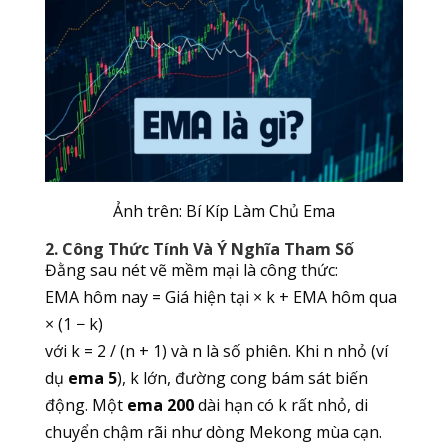
Ảnh trên: Bí Kíp Làm Chủ Ema
2. Công Thức Tính Và Ý Nghĩa Tham Số
Đằng sau nét vẽ mềm mại là công thức:
EMA hôm nay = Giá hiện tại × k + EMA hôm qua
× (1 − k)
với k = 2 / (n + 1) và n là số phiên. Khi n nhỏ (ví
dụ
ema 5
), k lớn, đường cong bám sát biến
động. Một
ema 200
dài hạn có k rất nhỏ, di
chuyển chậm rãi như dòng Mekong mùa cạn.