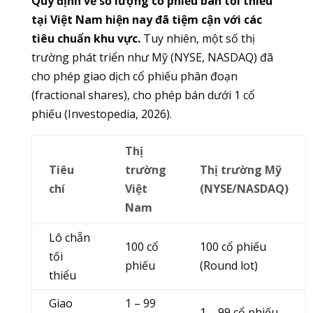
Quy định về số lượng cổ phiếu bán tối thiểu
tại Việt Nam hiện nay đã tiệm cận với các
tiêu chuẩn khu vực.
Tuy nhiên, một số thị
trường phát triển như Mỹ (NYSE, NASDAQ) đã
cho phép giao dịch cổ phiếu phân đoạn
(fractional shares), cho phép bán dưới 1 cổ
phiếu (Investopedia, 2026).
Thị
Tiêu
trường
Thị trường Mỹ
chí
Việt
(NYSE/NASDAQ)
Nam
Lô chẵn
100 cổ
100 cổ phiếu
tối
phiếu
(Round lot)
thiểu
Giao
1 – 99
1 – 99 cổ phiếu