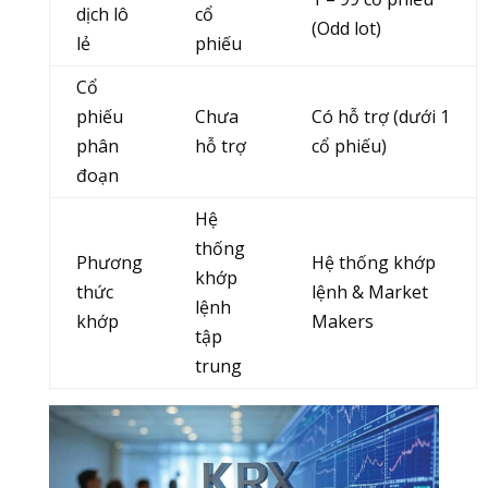
dịch lô
cổ
(Odd lot)
lẻ
phiếu
Cổ
phiếu
Chưa
Có hỗ trợ (dưới 1
phân
hỗ trợ
cổ phiếu)
đoạn
Hệ
thống
Phương
Hệ thống khớp
khớp
thức
lệnh & Market
lệnh
khớp
Makers
tập
trung